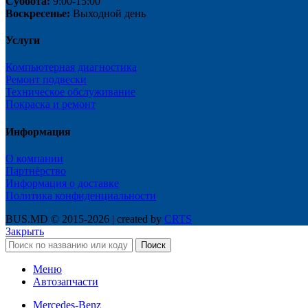
Суббота:
9:00-15:00
Воскресенье:
Выходной день
Услуги
Компьютерная диагностика
Ремонт подвески
Техническое обслуживание
Покраска и ремонт
Информация
О компании
Партнёрство
Информация о доставке
Политика конфиденциальности
BUS.MD © 2015-2026 | created by
CRTS
Закрыть
Поиск
Меню
Автозапчасти
Mercedes-Benz