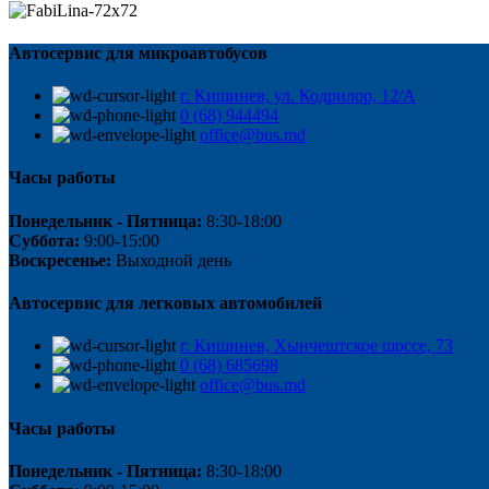
Автосервис для микроавтобусов
г. Кишинев, ул. Кодрилор, 12/A
0 (68) 944494
office@bus.md
Часы работы
Понедельник - Пятница:
8:30-18:00
Суббота:
9:00-15:00
Воскресенье:
Выходной день
Автосервис для легковых автомобилей
г. Кишинев, Хынчештское шоссе, 73
0 (68) 685698
office@bus.md
Часы работы
Понедельник - Пятница:
8:30-18:00