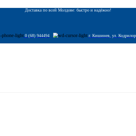
Доставка по всей Молдове: быстро и надёжно!
0 (68) 944494
г. Кишинев, ул. Кодрилор