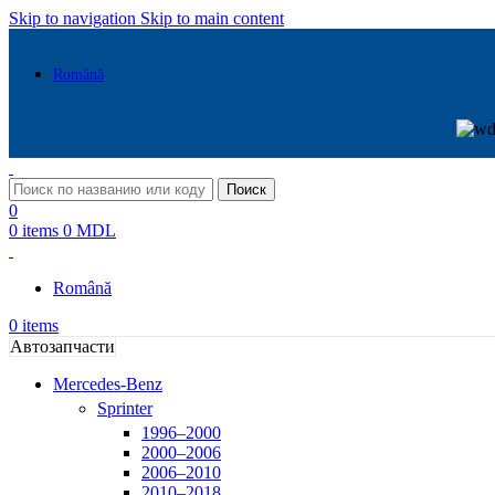
Skip to navigation
Skip to main content
Română
Поиск
0
0
items
0
MDL
Română
0
items
Автозапчасти
Mercedes-Benz
Sprinter
1996–2000
2000–2006
2006–2010
2010–2018