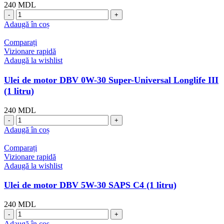
240
MDL
Cantitate
Ulei
Adaugă în coș
de
motor
Comparați
DBV
Vizionare rapidă
0W-
Adaugă la wishlist
30
PSA
Ulei de motor DBV 0W-30 Super-Universal Longlife III
C2
(1 litru)
(1
litru)
240
MDL
Cantitate
Ulei
Adaugă în coș
de
motor
Comparați
DBV
Vizionare rapidă
0W-
Adaugă la wishlist
30
Super-
Ulei de motor DBV 5W-30 SAPS C4 (1 litru)
Universal
Longlife
240
MDL
III
Cantitate
(1
Ulei
Adaugă în coș