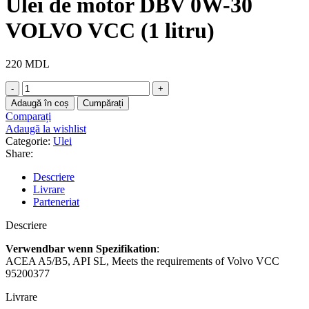
Ulei de motor DBV 0W-30
VOLVO VCC (1 litru)
220
MDL
Cantitate
Ulei
Adaugă în coș
Cumpărați
de
Comparați
motor
Adaugă la wishlist
DBV
Categorie:
Ulei
0W-
Share:
30
VOLVO
Descriere
VCC
Livrare
(1
Parteneriat
litru)
Descriere
Verwendbar wenn Spezifikation
:
ACEA A5/B5, API SL, Meets the requirements of Volvo VCC
95200377
Livrare