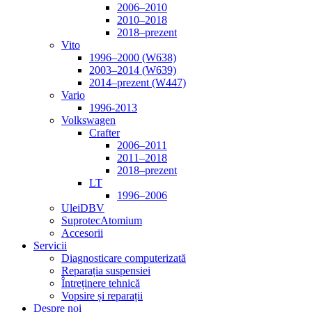
2006–2010
2010–2018
2018–prezent
Vito
1996–2000 (W638)
2003–2014 (W639)
2014–prezent (W447)
Vario
1996-2013
Volkswagen
Crafter
2006–2011
2011–2018
2018–prezent
LT
1996–2006
Ulei
DBV
Suprotec
Atomium
Accesorii
Servicii
Diagnosticare computerizată
Reparația suspensiei
Întreținere tehnică
Vopsire și reparații
Despre noi