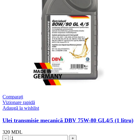
Comparați
Vizionare rapidă
Adaugă la wishlist
Ulei transmisie mecanică DBV 75W-80 GL4/5 (1 litru)
320
MDL
Cantitate