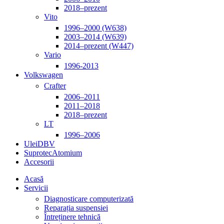
2018–prezent
Vito
1996–2000 (W638)
2003–2014 (W639)
2014–prezent (W447)
Vario
1996-2013
Volkswagen
Crafter
2006–2011
2011–2018
2018–prezent
LT
1996–2006
Ulei
DBV
Suprotec
Atomium
Accesorii
Acasă
Servicii
Diagnosticare computerizată
Reparația suspensiei
Întreținere tehnică