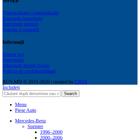
Servicii
Diagnosticare computerizată
Reparația suspensiei
Întreținere tehnică
Vopsire și reparații
Informații
Despre noi
Parteneriat
Informații despre livrare
Politica de confidențialitate
BUS.MD © 2015-2026 | created by
CRTS
Închideți
Search
Menu
Piese Auto
Mercedes-Benz
Sprinter
1996–2000
2000–2006