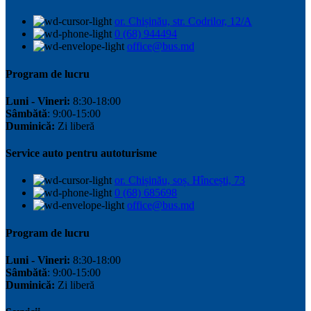
or. Chișinău, str. Codrilor, 12/A
0 (68) 944494
office@bus.md
Program de lucru
Luni - Vineri:
8:30-18:00
Sâmbătă
: 9:00-15:00
Duminică:
Zi liberă
Service auto pentru autoturisme
or. Chișinău, soș. Hîncești, 73
0 (68) 685698
office@bus.md
Program de lucru
Luni - Vineri:
8:30-18:00
Sâmbătă
: 9:00-15:00
Duminică:
Zi liberă