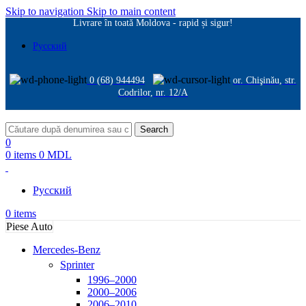
Skip to navigation
Skip to main content
Livrare în toată Moldova - rapid și sigur!
Русский
0 (68) 944494
or. Chişinău, str.
Codrilor, nr. 12/A
Search
0
0
items
0
MDL
Русский
0
items
Piese Auto
Mercedes-Benz
Sprinter
1996–2000
2000–2006
2006–2010