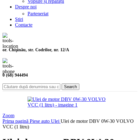
Vopsire și reparații
Despre noi
Parteneriat
Ştiri
Contacte
or. Chişinău, str. Codrilor, nr. 12/A
0 (68) 944494
Search
Zoom
Prima pagină
Piese auto
Ulei
Ulei de motor DBV 0W-30 VOLVO
VCC (1 litru)