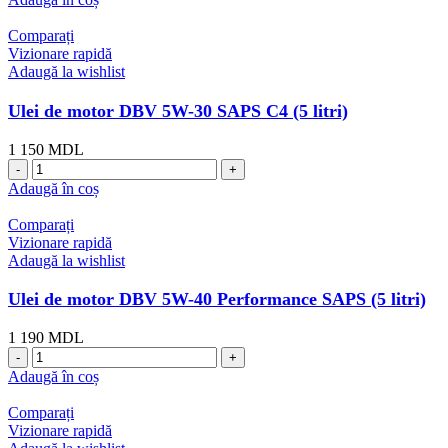
litru)
de
motor
Comparați
DBV
Vizionare rapidă
5W-
Adaugă la wishlist
30
SAPS
Ulei de motor DBV 5W-30 SAPS C4 (5 litri)
C4
(1
1 150
MDL
litru)
Cantitate
Ulei
Adaugă în coș
de
motor
Comparați
DBV
Vizionare rapidă
5W-
Adaugă la wishlist
30
SAPS
Ulei de motor DBV 5W-40 Performance SAPS (5 litri)
C4
(5
1 190
MDL
litri)
Cantitate
Ulei
Adaugă în coș
de
motor
Comparați
DBV
Vizionare rapidă
5W-