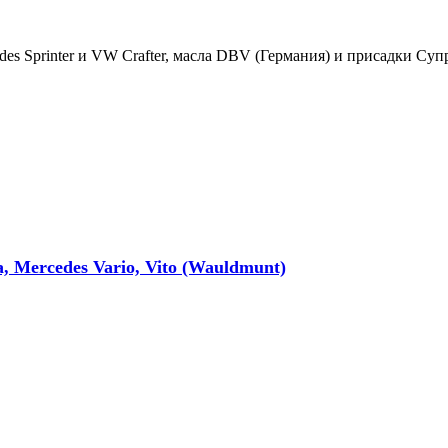
es Sprinter и VW Crafter, масла DBV (Германия) и присадки Суп
 Mercedes Vario, Vito (Wauldmunt)