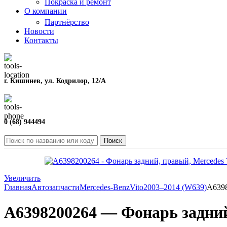
Покраска и ремонт
О компании
Партнёрство
Новости
Контакты
г. Кишинев, ул. Кодрилор, 12/A
0 (68) 944494
Поиск
Увеличить
Главная
Автозапчасти
Mercedes-Benz
Vito
2003–2014 (W639)
A6398
A6398200264 — Фонарь задний