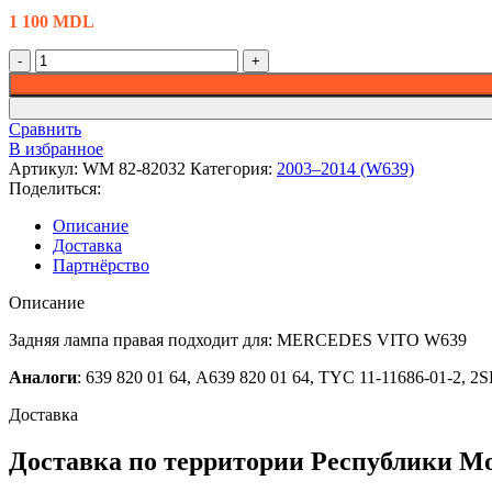
1 100
MDL
Количество
товара
A6398200264
-
Сравнить
Фонарь
В избранное
задний,
Артикул:
WM 82-82032
Категория:
2003–2014 (W639)
правый,
Поделиться:
Mercedes
Vito
Описание
(Wauldmunt)
Доставка
Партнёрство
Описание
Задняя лампа правая подходит для: MERCEDES VITO W639
Аналоги
: 639 820 01 64, A639 820 01 64, TYC 11-11686-01-2, 
Доставка
Доставка по территории Республики М