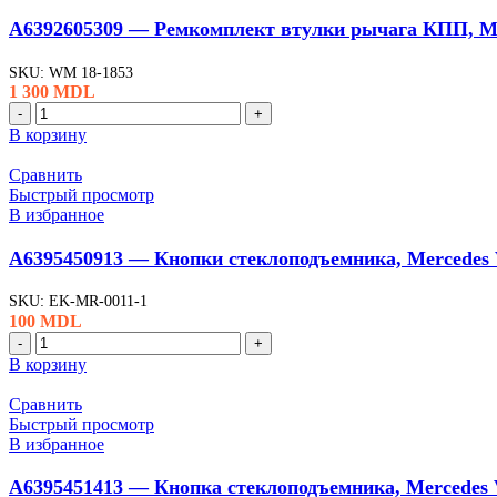
лобового
стекла,
A6392605309 — Ремкомплект втулки рычага КПП, Me
Mercedes
Vario,
SKU:
WM 18-1853
Vito
1 300
MDL
(Wauldmunt)
Количество
товара
В корзину
A6392605309
-
Сравнить
Ремкомплект
Быстрый просмотр
втулки
В избранное
рычага
КПП,
A6395450913 — Кнопки стеклоподъемника, Mercedes 
Mercedes
Vito
SKU:
EK-MR-0011-1
(Wauldmunt)
100
MDL
Количество
товара
В корзину
A6395450913
-
Сравнить
Кнопки
Быстрый просмотр
стеклоподъемника,
В избранное
Mercedes
Vito
A6395451413 — Кнопка стеклоподъемника, Mercedes 