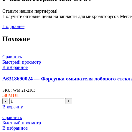
Станьте нашим партнёром!
Получите оптовые цены на запчасти для микроавтобусов Merced
Подробнее
Похожие
Сравнить
Быстрый просмотр
В избранное
A6318690024 — Форсунка омывателя лобового стекла,
SKU:
WM 21-2163
50
MDL
Количество
товара
В корзину
A6318690024
-
Сравнить
Форсунка
Быстрый просмотр
омывателя
В избранное