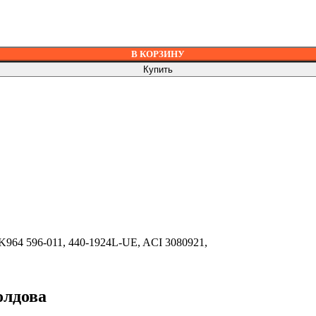
В КОРЗИНУ
Купить
2SK964 596-011, 440-1924L-UE, ACI 3080921,
олдова