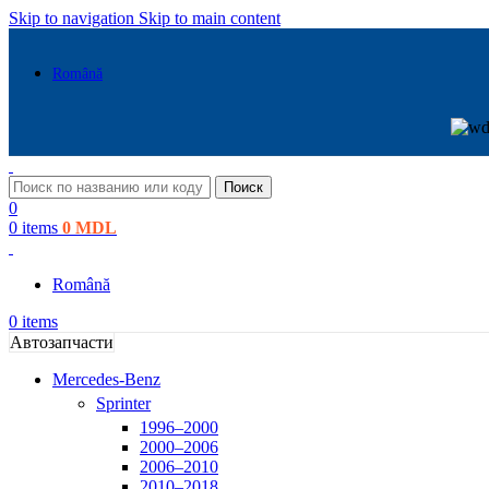
Skip to navigation
Skip to main content
Română
Поиск
0
0
items
0
MDL
Română
0
items
Автозапчасти
Mercedes-Benz
Sprinter
1996–2000
2000–2006
2006–2010
2010–2018