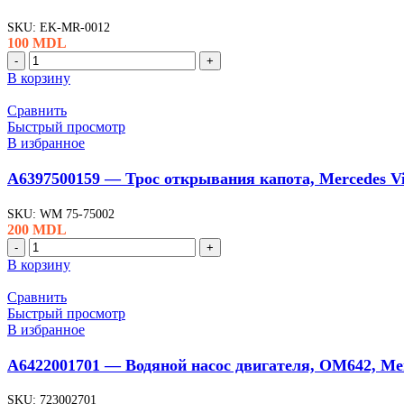
(Wauldmunt)
SKU:
EK-MR-0012
100
MDL
Количество
товара
В корзину
A6395451413
-
Сравнить
Кнопка
Быстрый просмотр
стеклоподъемника,
В избранное
Mercedes
Vito
A6397500159 — Трос открывания капота, Mercedes V
(Wauldmunt)
SKU:
WM 75-75002
200
MDL
Количество
товара
В корзину
A6397500159
-
Сравнить
Трос
Быстрый просмотр
открывания
В избранное
капота,
Mercedes
A6422001701 — Водяной насос двигателя, OM642, Mer
Vito
(Wauldmunt)
SKU:
723002701