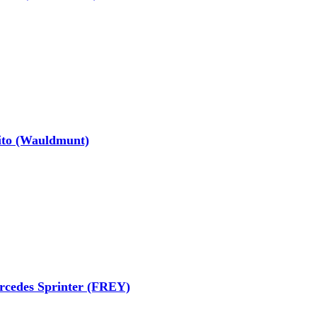
ito (Wauldmunt)
cedes Sprinter (FREY)