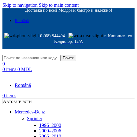
Skip to navigation
Skip to main content
Доставка по всей Молдове: быстро и надёжно!
Română
0 (68) 944494
г. Кишинев, ул.
Кодрилор, 12/A
Поиск
0
0
items
0
MDL
Română
0
items
Автозапчасти
Mercedes-Benz
Sprinter
1996–2000
2000–2006
2006–2010