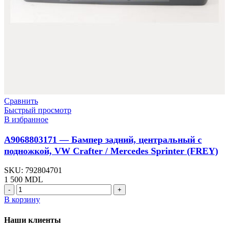
Сравнить
Быстрый просмотр
В избранное
A9068803171 — Бампер задний, центральный с
подножкой, VW Crafter / Mercedes Sprinter (FREY)
SKU:
792804701
1 500
MDL
Количество
товара
В корзину
A9068803171
-
Наши клиенты
Бампер