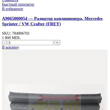
Быстрый просмотр
В избранное
A9065000054 — Радиатор кондиционера, Mercedes
Sprinter / VW Crafter (FREY)
SKU:
784906701
1 800
MDL
Количество
товара
В корзину
A9065000054
-
Радиатор
кондиционера,
Mercedes
Sprinter
/
VW
Crafter
(FREY)