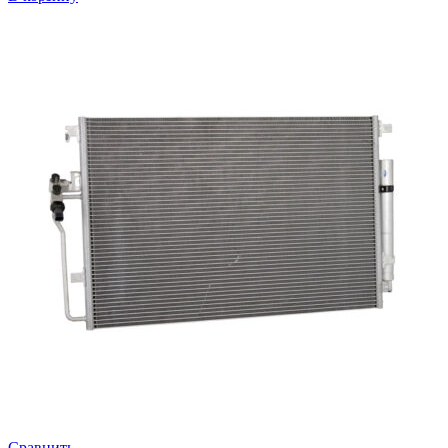
A9063220444
-
Отбойник
рессоры,
передний
мост,
VW
Crafter
/
Mercedes
Sprinter
(FREY)
Сравнить