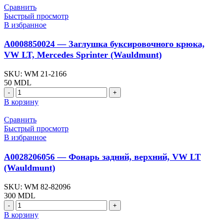
-
Сравнить
Фонарь
Быстрый просмотр
задний,
В избранное
левый,
Mercedes
A0008850024 — Заглушка буксировочного крюка,
Sprinter
VW LT, Mercedes Sprinter (Wauldmunt)
(FREY)
SKU:
WM 21-2166
50
MDL
Количество
товара
В корзину
A0008850024
-
Сравнить
Заглушка
Быстрый просмотр
буксировочного
В избранное
крюка,
VW
A0028206056 — Фонарь задний, верхний, VW LT
LT,
(Wauldmunt)
Mercedes
Sprinter
SKU:
WM 82-82096
(Wauldmunt)
300
MDL
Количество
товара
В корзину