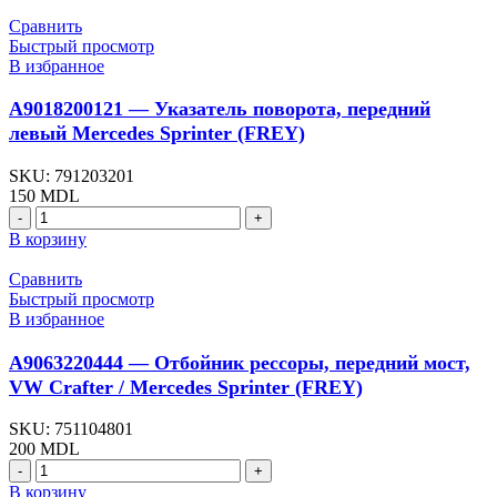
A0028206056
-
Сравнить
Фонарь
Быстрый просмотр
задний,
В избранное
верхний,
VW
A9018200121 — Указатель поворота, передний
LT
левый Mercedes Sprinter (FREY)
(Wauldmunt)
SKU:
791203201
150
MDL
Количество
товара
В корзину
A9018200121
-
Сравнить
Указатель
Быстрый просмотр
поворота,
В избранное
передний
левый
A9063220444 — Отбойник рессоры, передний мост,
Mercedes
VW Crafter / Mercedes Sprinter (FREY)
Sprinter
(FREY)
SKU:
751104801
200
MDL
Количество
товара
В корзину