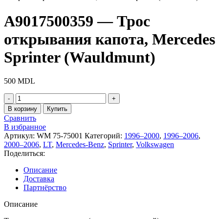
A9017500359 — Трос
открывания капота, Mercedes
Sprinter (Wauldmunt)
500
MDL
Количество
товара
В корзину
Купить
A9017500359
Сравнить
-
В избранное
Трос
Артикул:
WM 75-75001
Категорий:
1996–2000
,
1996–2006
,
открывания
2000–2006
,
LT
,
Mercedes-Benz
,
Sprinter
,
Volkswagen
капота,
Поделиться:
Mercedes
Sprinter
Описание
(Wauldmunt)
Доставка
Партнёрство
Описание