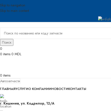
Skip to navigation
Skip to main content
Поиск
0
0
items
0
MDL
0
items
Автозапчасти
ГЛАВНАЯ
УСЛУГИ
О КОМПАНИИ
НОВОСТИ
КОНТАКТЫ
г. Кишинев, ул. Кодрилор, 12/A