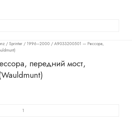
enz
Sprinter
1996–2000
A9033200501 — Рессора,
auldmunt)
ссора, передний мост,
 (Wauldmunt)