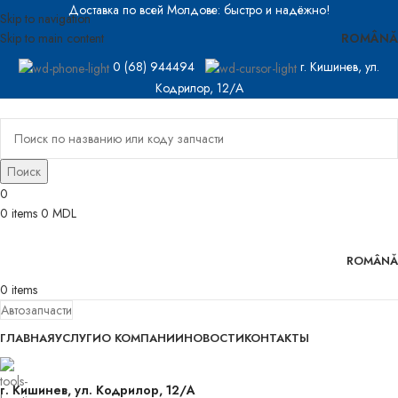
Доставка по всей Молдове: быстро и надёжно!
Skip to navigation
ROMÂNĂ
Skip to main content
0 (68) 944494
г. Кишинев, ул.
Кодрилор, 12/A
Поиск
0
0
items
0
MDL
ROMÂNĂ
0
items
Автозапчасти
ГЛАВНАЯ
УСЛУГИ
О КОМПАНИИ
НОВОСТИ
КОНТАКТЫ
г. Кишинев, ул. Кодрилор, 12/A