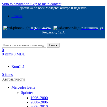
Skip to navigation
Skip to main content
Доставка по всей Молдове: быстро и надёжно!
Română
0 (68) 944494
г. Кишинев, ул.
Кодрилор, 12/A
Поиск
0
0
items
0
MDL
Română
0
items
Автозапчасти
Mercedes-Benz
Sprinter
1996–2000
2000–2006
2006–2010