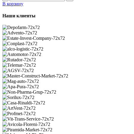
товара
В корзину
A9063305020
-
Наши клиенты
Ступица
колеса
с
подшипником,
передняя,
VW
Crafter
/
Mercedes
Sprinter
(FREY)