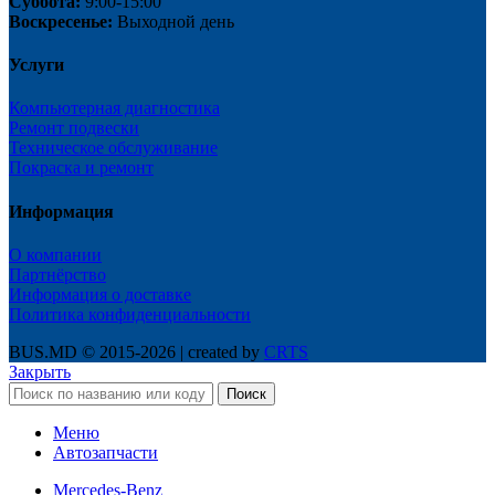
Суббота:
9:00-15:00
Воскресенье:
Выходной день
Услуги
Компьютерная диагностика
Ремонт подвески
Техническое обслуживание
Покраска и ремонт
Информация
О компании
Партнёрство
Информация о доставке
Политика конфиденциальности
BUS.MD © 2015-2026 | created by
CRTS
Закрыть
Поиск
Меню
Автозапчасти
Mercedes-Benz