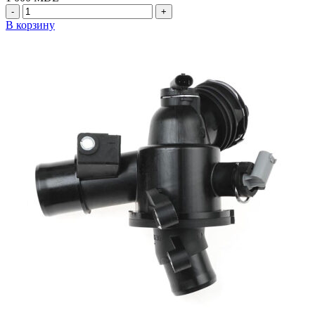
Количество
товара
В корзину
A4479060800
-
Фонарь
торможения
дополнительный,
Mercedes
Vito
(Wauldmunt)