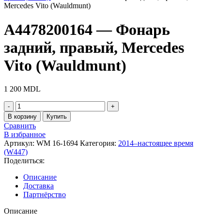
Mercedes Vito (Wauldmunt)
A4478200164 — Фонарь
задний, правый, Mercedes
Vito (Wauldmunt)
1 200
MDL
Количество
товара
В корзину
Купить
A4478200164
Сравнить
-
В избранное
Фонарь
Артикул:
WM 16-1694
Категория:
2014–настоящее время
задний,
(W447)
правый,
Поделиться:
Mercedes
Vito
Описание
(Wauldmunt)
Доставка
Партнёрство
Описание