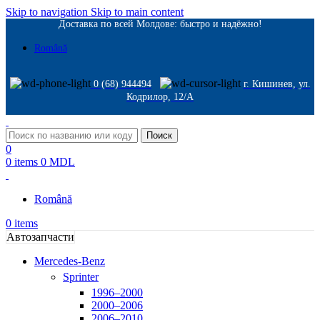
Skip to navigation
Skip to main content
Доставка по всей Молдове: быстро и надёжно!
Română
0 (68) 944494
г. Кишинев, ул.
Кодрилор, 12/A
Поиск
0
0
items
0
MDL
Română
0
items
Автозапчасти
Mercedes-Benz
Sprinter
1996–2000
2000–2006
2006–2010