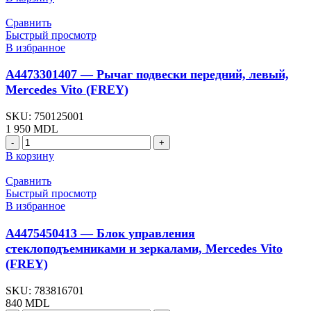
A4473240100
-
Сравнить
Отбойник
Быстрый просмотр
амортизатора,
В избранное
задний,
Mercedes
A4473301407 — Рычаг подвески передний, левый,
Vito
Mercedes Vito (FREY)
(FREY)
SKU:
750125001
1 950
MDL
Количество
товара
В корзину
A4473301407
-
Сравнить
Рычаг
Быстрый просмотр
подвески
В избранное
передний,
левый,
A4475450413 — Блок управления
Mercedes
стеклоподъемниками и зеркалами, Mercedes Vito
Vito
(FREY)
(FREY)
SKU:
783816701
840
MDL