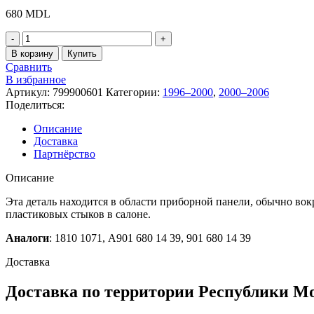
680
MDL
Количество
товара
В корзину
Купить
A9016801439
Сравнить
-
В избранное
Рама
Артикул:
799900601
Категории:
1996–2000
,
2000–2006
приборной
Поделиться:
панели,
Mercedes
Описание
Sprinter
Доставка
(FREY)
Партнёрство
Описание
Эта деталь находится в области приборной панели, обычно во
пластиковых стыков в салоне.
Аналоги
: 1810 1071, A901 680 14 39, 901 680 14 39
Доставка
Доставка по территории Республики М