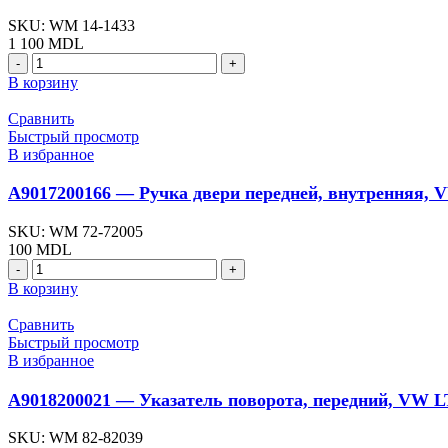
Mercedes
SKU:
WM 14-1433
Sprinter
1 100
MDL
(Wauldmunt)
Количество
товара
В корзину
A9016890739
-
Сравнить
Накладка
Быстрый просмотр
приборной
В избранное
панели,
VW
A9017200166 — Ручка двери передней, внутренняя, V
LT
/
SKU:
WM 72-72005
Mercedes
100
MDL
Sprinter
Количество
(Wauldmunt)
товара
В корзину
A9017200166
-
Сравнить
Ручка
Быстрый просмотр
двери
В избранное
передней,
внутренняя,
A9018200021 — Указатель поворота, передний, VW LT
VW
LT
SKU:
WM 82-82039
/