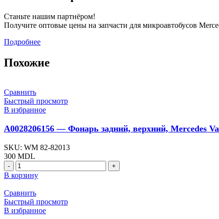
Станьте нашим партнёром!
Получите оптовые цены на запчасти для микроавтобусов Merced
Подробнее
Похожие
Сравнить
Быстрый просмотр
В избранное
A0028206156 — Фонарь задний, верхний, Mercedes Va
SKU:
WM 82-82013
300
MDL
Количество
товара
В корзину
A0028206156
-
Сравнить
Фонарь
Быстрый просмотр
задний,
В избранное
верхний,