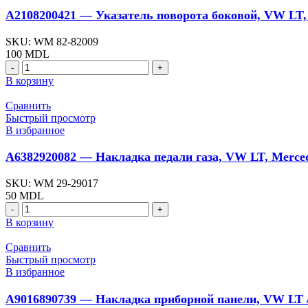
Mercedes
A2108200421 — Указатель поворота боковой, VW LT, 
Vario
(Wauldmunt)
SKU:
WM 82-82009
100
MDL
Количество
товара
В корзину
A2108200421
-
Сравнить
Указатель
Быстрый просмотр
поворота
В избранное
боковой,
VW
A6382920082 — Накладка педали газа, VW LT, Merced
LT,
Mercedes
SKU:
WM 29-29017
Sprinter
50
MDL
(Wauldmunt)
Количество
товара
В корзину
A6382920082
-
Сравнить
Накладка
Быстрый просмотр
педали
В избранное
газа,
VW
A9016890739 — Накладка приборной панели, VW LT /
LT,