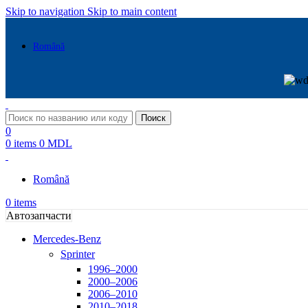
Skip to navigation
Skip to main content
Română
Поиск
0
0
items
0
MDL
Română
0
items
Автозапчасти
Mercedes-Benz
Sprinter
1996–2000
2000–2006
2006–2010
2010–2018