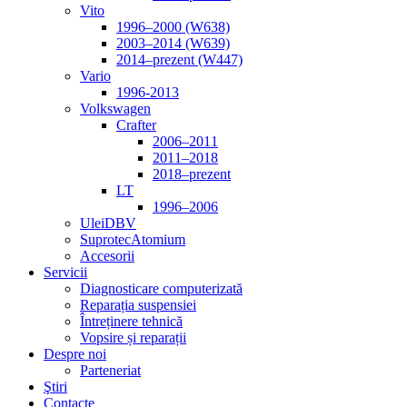
Vito
1996–2000 (W638)
2003–2014 (W639)
2014–prezent (W447)
Vario
1996-2013
Volkswagen
Crafter
2006–2011
2011–2018
2018–prezent
LT
1996–2006
Ulei
DBV
Suprotec
Atomium
Accesorii
Servicii
Diagnosticare computerizată
Reparația suspensiei
Întreținere tehnică
Vopsire și reparații
Despre noi
Parteneriat
Ştiri
Contacte