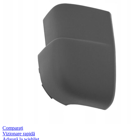
ventilator
radiator,
Mercedes
Sprinter
(Wauldmunt)
Comparați
Vizionare rapidă
Adaugă la wishlist