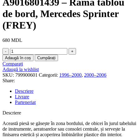
A9016801439 – Ramă tablou
de bord, Mercedes Sprinter
(FREY)
680
MDL
Cantitate
A9016801439
Adaugă în coș
Cumpărați
-
Comparați
Ramă
Adaugă la wishlist
tablou
SKU:
799900601
Categorii:
1996–2000
,
2000–2006
de
Share:
bord,
Mercedes
Descriere
Sprinter
Livrare
(FREY)
Parteneriat
Descriere
Această piesă se găsește în zona bordului, de obicei în jurul tabelului
de instrumente, aeratoarelor sau consolei centrale, și servește la
finisarea estetică și acoperirea îmbinărilor plastice din interior.