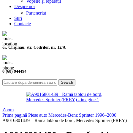
Vopsire și reparații
Despre noi
Parteneriat
Ştiri
Contacte
or. Chişinău, str. Codrilor, nr. 12/A
0 (68) 944494
Search
Zoom
Prima pagină
Piese auto
Mercedes-Benz
Sprinter
1996–2000
A9016801439 – Ramă tablou de bord, Mercedes Sprinter (FREY)