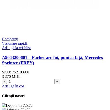
Comparați
Vizionare rapidă
Adaugă la wishlist
A9043200601 – Pachet arc foi, puntea față, Mercedes
Sprinter (FREY)
SKU:
752103901
3 270
MDL
Cantitate
A9043200601
Adaugă în coș
-
Pachet
Clienții noștri
arc
foi,
puntea