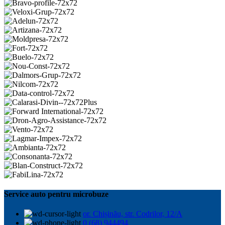
Service auto pentru microbuze
or. Chișinău, str. Codrilor, 12/A
0 (68) 944494