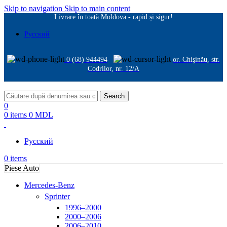
Skip to navigation
Skip to main content
Livrare în toată Moldova - rapid și sigur!
Русский
0 (68) 944494
or. Chişinău, str.
Codrilor, nr. 12/A
Search
0
0
items
0
MDL
Русский
0
items
Piese Auto
Mercedes-Benz
Sprinter
1996–2000
2000–2006
2006–2010