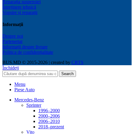
Reparația suspensiei
Întreținere tehnică
Vopsire și reparații
Informații
Despre noi
Parteneriat
Informații despre livrare
Politica de confidențialitate
BUS.MD © 2015-2026 | created by
CRTS
Închideți
Search
Menu
Piese Auto
Mercedes-Benz
Sprinter
1996–2000
2000–2006
2006–2010
2018–prezent
Vito