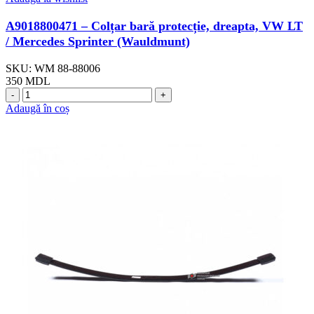
A9018800471 – Colțar bară protecție, dreapta, VW LT
/ Mercedes Sprinter (Wauldmunt)
SKU:
WM 88-88006
350
MDL
Cantitate
A9018800471
Adaugă în coș
-
Colțar
bară
protecție,
dreapta,
VW
LT
/
Mercedes
Sprinter
(Wauldmunt)