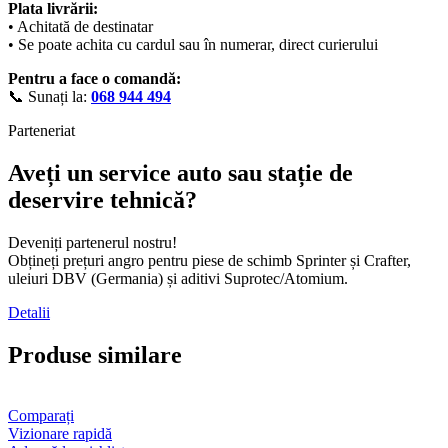
Plata livrării:
• Achitată de destinatar
• Se poate achita cu cardul sau în numerar, direct curierului
Pentru a face o comandă:
📞 Sunați la:
068 944 494
Parteneriat
Aveți un service auto sau stație de
deservire tehnică?
Deveniți partenerul nostru!
Obțineți prețuri angro pentru piese de schimb Sprinter și Crafter,
uleiuri DBV (Germania) și aditivi Suprotec/Atomium.
Detalii
Produse similare
Comparați
Vizionare rapidă