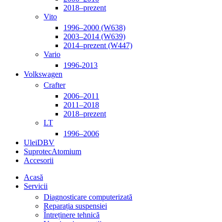
2018–prezent
Vito
1996–2000 (W638)
2003–2014 (W639)
2014–prezent (W447)
Vario
1996-2013
Volkswagen
Crafter
2006–2011
2011–2018
2018–prezent
LT
1996–2006
Ulei
DBV
Suprotec
Atomium
Accesorii
Acasă
Servicii
Diagnosticare computerizată
Reparația suspensiei
Întreținere tehnică