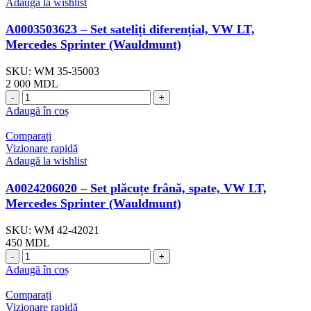
Adaugă la wishlist
A0003503623 – Set sateliți diferențial, VW LT,
Mercedes Sprinter (Wauldmunt)
SKU:
WM 35-35003
2 000
MDL
Cantitate
A0003503623
Adaugă în coș
-
Set
Comparați
sateliți
Vizionare rapidă
diferențial,
Adaugă la wishlist
VW
LT,
A0024206020 – Set plăcuțe frână, spate, VW LT,
Mercedes
Mercedes Sprinter (Wauldmunt)
Sprinter
(Wauldmunt)
SKU:
WM 42-42021
450
MDL
Cantitate
A0024206020
Adaugă în coș
-
Set
Comparați
plăcuțe
Vizionare rapidă