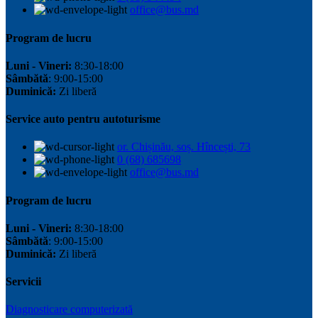
office@bus.md
Program de lucru
Luni - Vineri:
8:30-18:00
Sâmbătă
: 9:00-15:00
Duminică:
Zi liberă
Service auto pentru autoturisme
or. Chișinău, soș. Hîncești, 73
0 (68) 685698
office@bus.md
Program de lucru
Luni - Vineri:
8:30-18:00
Sâmbătă
: 9:00-15:00
Duminică:
Zi liberă
Servicii
Diagnosticare computerizată