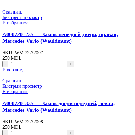
Сравнить
Быстрый просмотр
В избранное
A0007201235 — Замок передней двери, правая,
Mercedes Vario (Wauldmunt)
SKU:
WM 72-72007
250
MDL
Количество
товара
В корзину
A0007201235
-
Сравнить
Замок
Быстрый просмотр
передней
В избранное
двери,
правая,
A0007201335 — Замок двери передней, левая,
Mercedes
Mercedes Vario (Wauldmunt)
Vario
(Wauldmunt)
SKU:
WM 72-72008
250
MDL
Количество