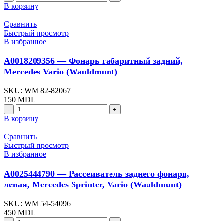
товара
В корзину
A0007201335
-
Сравнить
Замок
Быстрый просмотр
двери
В избранное
передней,
левая,
A0018209356 — Фонарь габаритный задний,
Mercedes
Mercedes Vario (Wauldmunt)
Vario
(Wauldmunt)
SKU:
WM 82-82067
150
MDL
Количество
товара
В корзину
A0018209356
-
Сравнить
Фонарь
Быстрый просмотр
габаритный
В избранное
задний,
Mercedes
A0025444790 — Рассеиватель заднего фонаря,
Vario
левая, Mercedes Sprinter, Vario (Wauldmunt)
(Wauldmunt)
SKU:
WM 54-54096
450
MDL
Количество