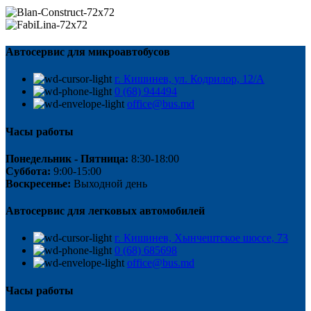
Автосервис для микроавтобусов
г. Кишинев, ул. Кодрилор, 12/A
0 (68) 944494
office@bus.md
Часы работы
Понедельник - Пятница:
8:30-18:00
Суббота:
9:00-15:00
Воскресенье:
Выходной день
Автосервис для легковых автомобилей
г. Кишинев, Хынчештское шоссе, 73
0 (68) 685698
office@bus.md
Часы работы