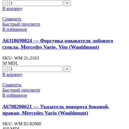
Количество
товара
В корзину
A0028206156
-
Сравнить
Фонарь
Быстрый просмотр
задний,
В избранное
верхний,
Mercedes
A6318690024 — Форсунка омывателя лобового
Vario
стекла, Mercedes Vario, Vito (Wauldmunt)
(Wauldmunt)
SKU:
WM 21-2163
50
MDL
Количество
товара
В корзину
A6318690024
-
Сравнить
Форсунка
Быстрый просмотр
омывателя
В избранное
лобового
стекла,
A6708200621 — Указатель поворота боковой,
Mercedes
правая, Mercedes Vario (Wauldmunt)
Vario,
Vito
SKU:
WM 82-82060
(Wauldmunt)
450
MDL