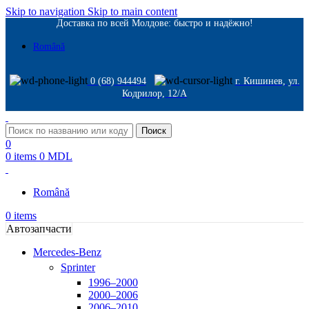
Skip to navigation
Skip to main content
Доставка по всей Молдове: быстро и надёжно!
Română
0 (68) 944494
г. Кишинев, ул.
Кодрилор, 12/A
Поиск
0
0
items
0
MDL
Română
0
items
Автозапчасти
Mercedes-Benz
Sprinter
1996–2000
2000–2006
2006–2010