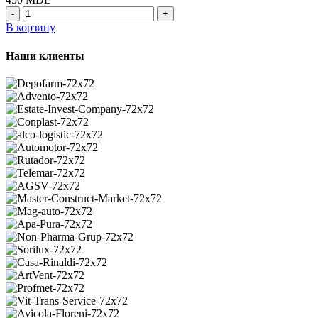
Количество
товара
В корзину
A6708200621
-
Наши клиенты
Указатель
поворота
боковой,
правая,
Mercedes
Vario
(Wauldmunt)