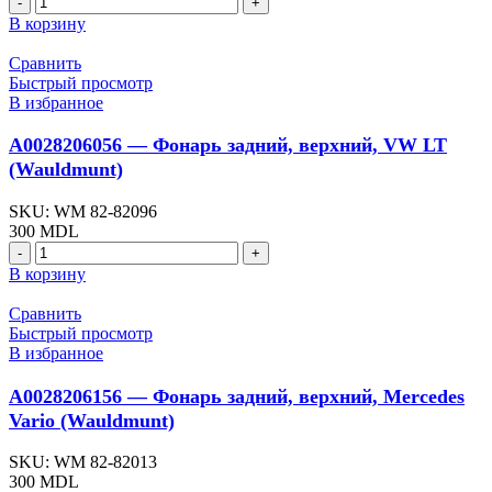
товара
В корзину
A0025444790
-
Сравнить
Рассеиватель
Быстрый просмотр
заднего
В избранное
фонаря,
левая,
A0028206056 — Фонарь задний, верхний, VW LT
Mercedes
(Wauldmunt)
Sprinter,
Vario
SKU:
WM 82-82096
(Wauldmunt)
300
MDL
Количество
товара
В корзину
A0028206056
-
Сравнить
Фонарь
Быстрый просмотр
задний,
В избранное
верхний,
VW
A0028206156 — Фонарь задний, верхний, Mercedes
LT
Vario (Wauldmunt)
(Wauldmunt)
SKU:
WM 82-82013
300
MDL