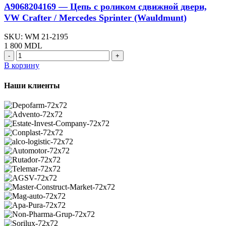
Mercedes
A9068204169 — Цепь с роликом сдвижной двери,
Sprinter
VW Crafter / Mercedes Sprinter (Wauldmunt)
(Wauldmunt)
SKU:
WM 21-2195
1 800
MDL
Количество
товара
В корзину
A9068204169
-
Наши клиенты
Цепь
с
роликом
сдвижной
двери,
VW
Crafter
/
Mercedes
Sprinter
(Wauldmunt)