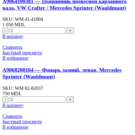
A9064100381 — Подшипник подвесной карданного
Sprinter
вала, VW Crafter / Mercedes Sprinter (Wauldmunt)
(Wauldmunt)
SKU:
WM 41-41004
1 050
MDL
Количество
товара
В корзину
A9064100381
-
Сравнить
Подшипник
Быстрый просмотр
подвесной
В избранное
карданного
вала,
A9068200164 — Фонарь задний, левая, Mercedes
VW
Sprinter (Wauldmunt)
Crafter
/
SKU:
WM 82-82037
Mercedes
750
MDL
Sprinter
Количество
(Wauldmunt)
товара
В корзину
A9068200164
-
Сравнить
Фонарь
Быстрый просмотр
задний,
В избранное
левая,