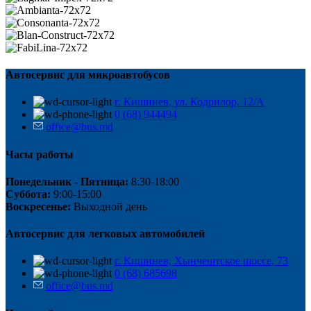
Автосервис для микроавтобусов
г. Кишинев, ул. Кодрилор, 12/A
0 (68) 944494
office@bus.md
Часы работы
Понедельник - Пятница:
8:30-18:00
Суббота:
9:00-15:00
Воскресенье:
Выходной день
Автосервис для легковых автомобилей
г. Кишинев, Хынчештское шоссе, 73
0 (68) 685698
office@bus.md