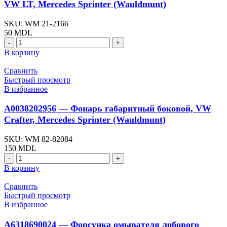
VW LT, Mercedes Sprinter (Wauldmunt)
Mercedes
Sprinter
SKU:
WM 21-2166
(Wauldmunt)
50
MDL
Количество
товара
В корзину
A0008850024
-
Сравнить
Заглушка
Быстрый просмотр
буксировочного
В избранное
крюка,
VW
A0038202956 — Фонарь габаритный боковой, VW
LT,
Crafter, Mercedes Sprinter (Wauldmunt)
Mercedes
Sprinter
SKU:
WM 82-82084
(Wauldmunt)
150
MDL
Количество
товара
В корзину
A0038202956
-
Сравнить
Фонарь
Быстрый просмотр
габаритный
В избранное
боковой,
VW
A6318690024 — Форсунка омывателя лобового