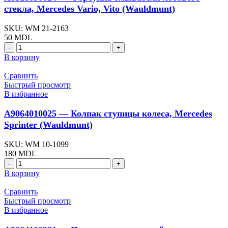
Crafter,
стекла, Mercedes Vario, Vito (Wauldmunt)
Mercedes
Sprinter
SKU:
WM 21-2163
(Wauldmunt)
50
MDL
Количество
товара
В корзину
A6318690024
-
Сравнить
Форсунка
Быстрый просмотр
омывателя
В избранное
лобового
стекла,
A9064010025 — Колпак ступицы колеса, Mercedes
Mercedes
Sprinter (Wauldmunt)
Vario,
Vito
SKU:
WM 10-1099
(Wauldmunt)
180
MDL
Количество
товара
В корзину
A9064010025
-
Сравнить
Колпак
Быстрый просмотр
ступицы
В избранное
колеса,
Mercedes