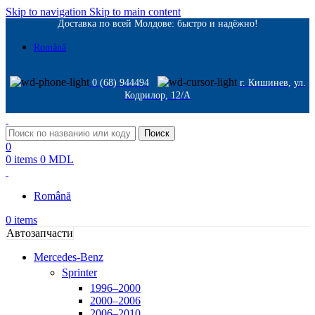
Skip to navigation
Skip to main content
Доставка по всей Молдове: быстро и надёжно!
Română
0 (68) 944494
г. Кишинев, ул.
Кодрилор, 12/A
Поиск
0
0
items
0
MDL
Română
0
items
Автозапчасти
Mercedes-Benz
Sprinter
1996–2000
2000–2006
2006–2010