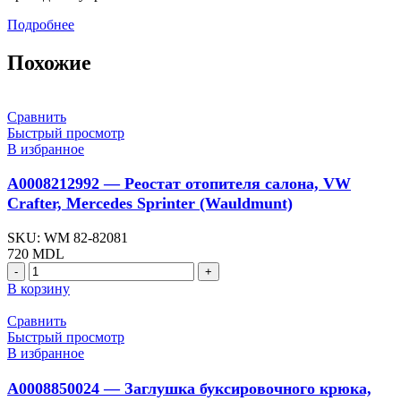
Подробнее
Похожие
Сравнить
Быстрый просмотр
В избранное
A0008212992 — Реостат отопителя салона, VW
Crafter, Mercedes Sprinter (Wauldmunt)
SKU:
WM 82-82081
720
MDL
Количество
товара
В корзину
A0008212992
-
Сравнить
Реостат
Быстрый просмотр
отопителя
В избранное
салона,
VW
A0008850024 — Заглушка буксировочного крюка,
Crafter,