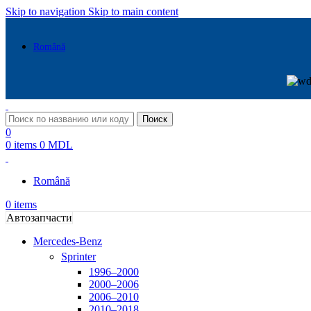
Skip to navigation
Skip to main content
Română
Поиск
0
0
items
0
MDL
Română
0
items
Автозапчасти
Mercedes-Benz
Sprinter
1996–2000
2000–2006
2006–2010
2010–2018