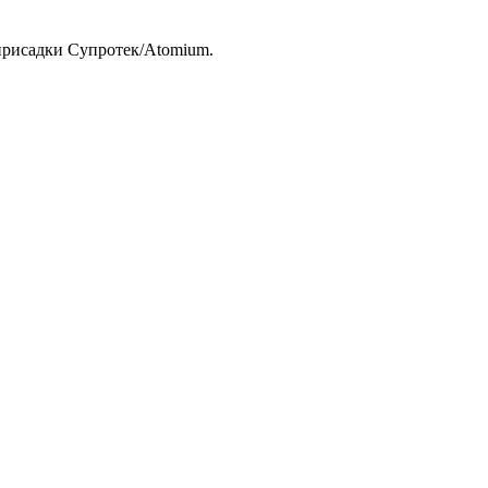
 присадки Супротек/Atomium.