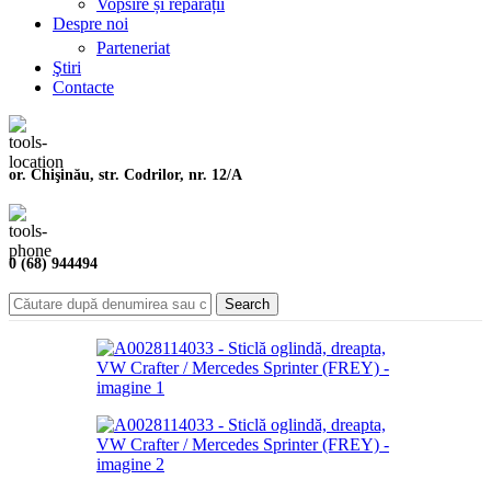
Vopsire și reparații
Despre noi
Parteneriat
Ştiri
Contacte
or. Chişinău, str. Codrilor, nr. 12/A
0 (68) 944494
Search