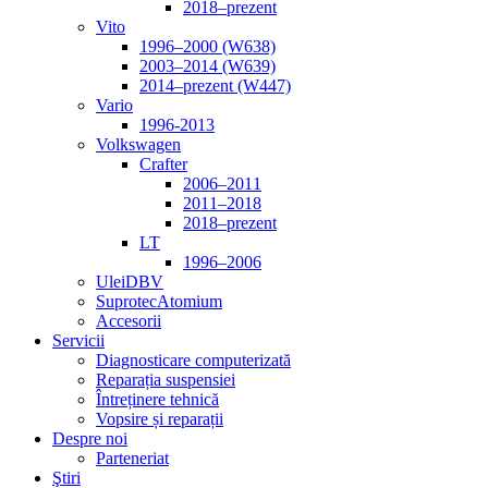
2018–prezent
Vito
1996–2000 (W638)
2003–2014 (W639)
2014–prezent (W447)
Vario
1996-2013
Volkswagen
Crafter
2006–2011
2011–2018
2018–prezent
LT
1996–2006
Ulei
DBV
Suprotec
Atomium
Accesorii
Servicii
Diagnosticare computerizată
Reparația suspensiei
Întreținere tehnică
Vopsire și reparații
Despre noi
Parteneriat
Ştiri