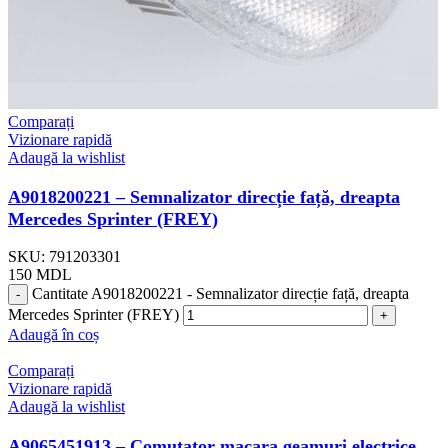
Comparați
Vizionare rapidă
Adaugă la wishlist
A9018200221 – Semnalizator direcție față, dreapta
Mercedes Sprinter (FREY)
SKU:
791203301
150
MDL
Cantitate A9018200221 - Semnalizator direcție față, dreapta
Mercedes Sprinter (FREY)
Adaugă în coș
Comparați
Vizionare rapidă
Adaugă la wishlist
A9065451913 – Comutator macara geamuri electrice,