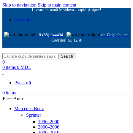
Skip to navigation
Skip to main content
Livrare în toată Moldova - rapid și sigur!
Русский
0 (68) 944494
or. Chişinău, str.
Codrilor, nr. 12/A
Search
0
0
items
0
MDL
Русский
0
items
Piese Auto
Mercedes-Benz
Sprinter
1996–2000
2000–2006
2006–2010