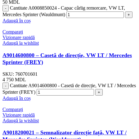
50
MDL
Cantitate A0008850024 - Capac cârlig remorcare, VW LT,
Mercedes Sprinter (Wauldmunt)
Adaugă în coș
Comparați
Vizionare rapidă
Adaugă la wishlist
A9014600800 – Casetă de direcție, VW LT / Mercedes
Sprinter (FREY)
SKU:
760701601
4 750
MDL
Cantitate A9014600800 - Casetă de direcție, VW LT / Mercedes
Sprinter (FREY)
Adaugă în coș
Comparați
Vizionare rapidă
Adaugă la wishlist
A9018200021 – Semnalizator direcție față, VW LT /