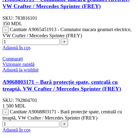
VW Crafter / Mercedes Sprinter (FREY)
SKU:
783816101
350
MDL
Cantitate A9065451913 - Comutator macara geamuri electrice,
VW Crafter / Mercedes Sprinter (FREY)
Adaugă în coș
Comparați
Vizionare rapidă
Adaugă la wishlist
A9068803171 – Bară protecție spate, centrală cu
treaptă, VW Crafter / Mercedes Sprinter (FREY)
SKU:
792804701
1 500
MDL
Cantitate A9068803171 - Bară protecție spate, centrală cu
treaptă, VW Crafter / Mercedes Sprinter (FREY)
Adaugă în coș