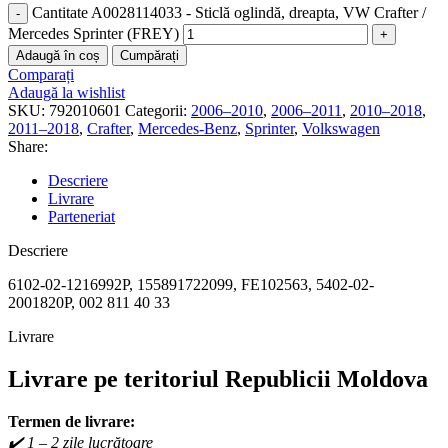
Cantitate A0028114033 - Sticlă oglindă, dreapta, VW Crafter /
Mercedes Sprinter (FREY)
Adaugă în coș
Cumpărați
Comparați
Adaugă la wishlist
SKU:
792010601
Categorii:
2006–2010
,
2006–2011
,
2010–2018
,
2011–2018
,
Crafter
,
Mercedes-Benz
,
Sprinter
,
Volkswagen
Share:
Descriere
Livrare
Parteneriat
Descriere
6102-02-1216992P, 155891722099, FE102563, 5402-02-
2001820P, 002 811 40 33
Livrare
Livrare pe teritoriul Republicii Moldova
Termen de livrare:
✔️ 1 – 2 zile lucrătoare