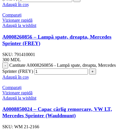
Adaugă în coș
Comparați
Vizionare rapidă
Adaugă la wishlist
A0008260856 – Lampă spate, dreapta, Mercedes
Sprinter (FREY)
SKU:
791410001
300
MDL
Cantitate A0008260856 - Lampă spate, dreapta, Mercedes
Sprinter (FREY)
Adaugă în coș
Comparați
Vizionare rapidă
Adaugă la wishlist
A0008850024 – Capac cârlig remorcare, VW LT,
Mercedes Sprinter (Wauldmunt)
SKU:
WM 21-2166