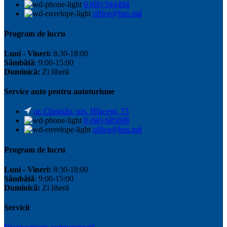
0 (68) 944494
office@bus.md
Program de lucru
Luni - Vineri:
8:30-18:00
Sâmbătă
: 9:00-15:00
Duminică:
Zi liberă
Service auto pentru autoturisme
or. Chișinău, soș. Hîncești, 73
0 (68) 685698
office@bus.md
Program de lucru
Luni - Vineri:
8:30-18:00
Sâmbătă
: 9:00-15:00
Duminică:
Zi liberă
Servicii