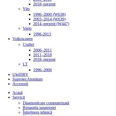
2018–prezent
Vito
1996–2000 (W638)
2003–2014 (W639)
2014–prezent (W447)
Vario
1996-2013
Volkswagen
Crafter
2006–2011
2011–2018
2018–prezent
LT
1996–2006
Ulei
DBV
Suprotec
Atomium
Accesorii
Acasă
Servicii
Diagnosticare computerizată
Reparația suspensiei
Întreținere tehnică