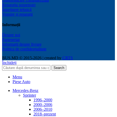
Diagnosticare computerizată
Reparația suspensiei
Întreținere tehnică
Vopsire și reparații
Informații
Despre noi
Parteneriat
Informații despre livrare
Politica de confidențialitate
BUS.MD © 2015-2026 | created by
CRTS
Închideți
Search
Menu
Piese Auto
Mercedes-Benz
Sprinter
1996–2000
2000–2006
2006–2010
2018–prezent