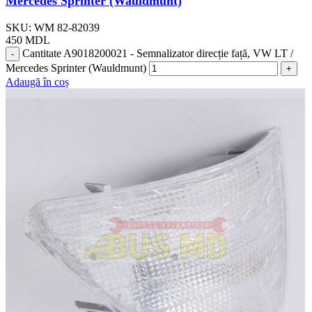
Mercedes Sprinter (Wauldmunt)
SKU:
WM 82-82039
450
MDL
Cantitate A9018200021 - Semnalizator direcție față, VW LT /
Mercedes Sprinter (Wauldmunt)
Adaugă în coș