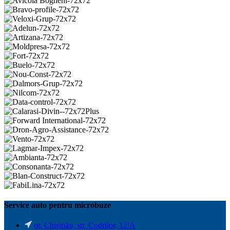
Service auto pentru microbuze
or. Chișinău, str. Codrilor, 12/A