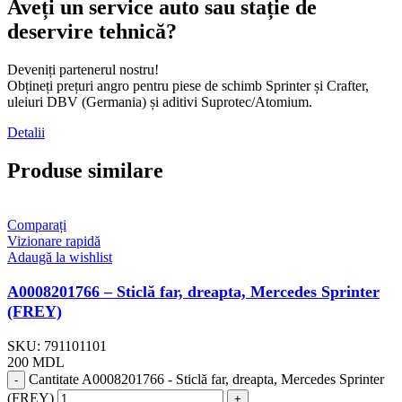
Aveți un service auto sau stație de
deservire tehnică?
Deveniți partenerul nostru!
Obțineți prețuri angro pentru piese de schimb Sprinter și Crafter,
uleiuri DBV (Germania) și aditivi Suprotec/Atomium.
Detalii
Produse similare
Comparați
Vizionare rapidă
Adaugă la wishlist
A0008201766 – Sticlă far, dreapta, Mercedes Sprinter
(FREY)
SKU:
791101101
200
MDL
Cantitate A0008201766 - Sticlă far, dreapta, Mercedes Sprinter
(FREY)