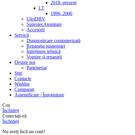
2018–prezent
LT
1996–2006
Ulei
DBV
Suprotec
Atomium
Accesorii
Servicii
Diagnosticare computerizată
Reparația suspensiei
Întreținere tehnică
Vopsire și reparații
Despre noi
Parteneriat
Ştiri
Contacte
Wishlist
Comparați
Autentificare / Înregistrare
Coș
Închideți
Conectați-vă
Închideți
Nu aveți încă un cont?