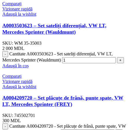
Comparați
Vizionare rapidă
Adaugă la wishlist
A0003503623 – Set sateliți diferențial, VW LT,
Mercedes Sprinter (Wauldmunt)
SKU:
WM 35-35003
2 000
MDL
Cantitate A0003503623 - Set sateliți diferențial, VW LT,
Mercedes Sprinter (Wauldmunt)
Adaugă în coș
Comparați
Vizionare rapidă
Adaugă la wishlist
A0004209720 – Set plăcuțe de frână, punte spate, VW
LT, Mercedes Sprinter (FREY)
SKU:
745502701
300
MDL
Cantitate A0004209720 - Set plăcuțe de frână, punte spate, VW