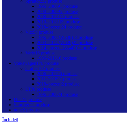
Sprinter
232 produse
1996–2000
91 produse
2000–2006
95 produse
2006–2010
111 produse
2010–2018
109 produse
2018–prezent
24 produse
Vito
54 produse
1996–2000 (W638)
14 produse
2003–2014 (W639)
25 produse
2014–prezent (W447)
17 produse
Vario
16 produse
1996-2013
16 produse
Volkswagen
176 produse
Crafter
102 produse
2006–2011
96 produse
2011–2018
97 produse
2018–prezent
2 produse
LT
78 produse
1996–2006
74 produse
Ulei
27 produse
Suprotec
12 produse
none
2 produse
Închideți