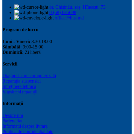
or. Chișinău, soș. Hîncești, 73
0 (68) 685698
office@bus.md
Program de lucru
Luni - Vineri:
8:30-18:00
Sâmbătă
: 9:00-15:00
Duminică:
Zi liberă
Servicii
Diagnosticare computerizată
Reparația suspensiei
Întreținere tehnică
Vopsire și reparații
Informații
Despre noi
Parteneriat
Informații despre livrare
Politica de confidențialitate