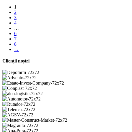
1
2
3
4
…
6
7
8
→
Clienții noștri