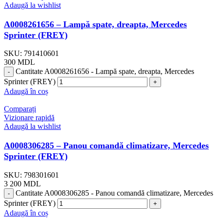
Adaugă la wishlist
A0008261656 – Lampă spate, dreapta, Mercedes
Sprinter (FREY)
SKU:
791410601
300
MDL
Cantitate A0008261656 - Lampă spate, dreapta, Mercedes
Sprinter (FREY)
Adaugă în coș
Comparați
Vizionare rapidă
Adaugă la wishlist
A0008306285 – Panou comandă climatizare, Mercedes
Sprinter (FREY)
SKU:
798301601
3 200
MDL
Cantitate A0008306285 - Panou comandă climatizare, Mercedes
Sprinter (FREY)
Adaugă în coș