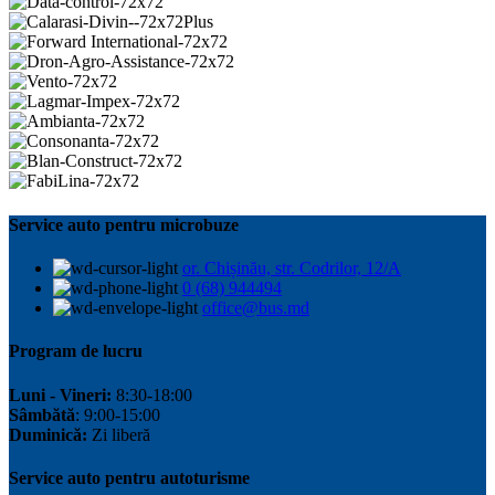
Service auto pentru microbuze
or. Chișinău, str. Codrilor, 12/A
0 (68) 944494
office@bus.md
Program de lucru
Luni - Vineri:
8:30-18:00
Sâmbătă
: 9:00-15:00
Duminică:
Zi liberă
Service auto pentru autoturisme