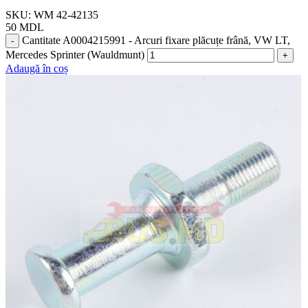
SKU:
WM 42-42135
50
MDL
Cantitate A0004215991 - Arcuri fixare plăcuțe frână, VW LT,
Mercedes Sprinter (Wauldmunt)
Adaugă în coș