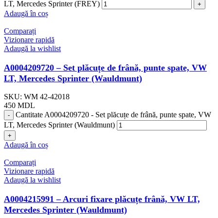
LT, Mercedes Sprinter (FREY)
Adaugă în coș
Comparați
Vizionare rapidă
Adaugă la wishlist
A0004209720 – Set plăcuțe de frână, punte spate, VW
LT, Mercedes Sprinter (Wauldmunt)
SKU:
WM 42-42018
450
MDL
Cantitate A0004209720 - Set plăcuțe de frână, punte spate, VW
LT, Mercedes Sprinter (Wauldmunt)
Adaugă în coș
Comparați
Vizionare rapidă
Adaugă la wishlist
A0004215991 – Arcuri fixare plăcuțe frână, VW LT,
Mercedes Sprinter (Wauldmunt)