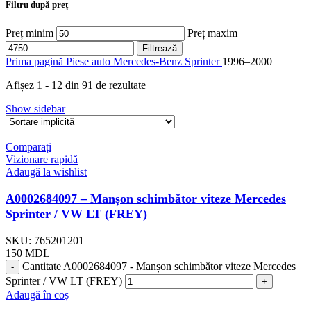
Filtru după preț
Preț minim
Preț maxim
Filtrează
Prima pagină
Piese auto
Mercedes-Benz
Sprinter
1996–2000
Afișez 1 - 12 din 91 de rezultate
Show sidebar
Comparați
Vizionare rapidă
Adaugă la wishlist
A0002684097 – Manșon schimbător viteze Mercedes
Sprinter / VW LT (FREY)
SKU:
765201201
150
MDL
Cantitate A0002684097 - Manșon schimbător viteze Mercedes
Sprinter / VW LT (FREY)
Adaugă în coș