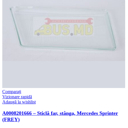
Comparați
Vizionare rapidă
Adaugă la wishlist
A0008201666 – Sticlă far, stânga, Mercedes Sprinter
(FREY)