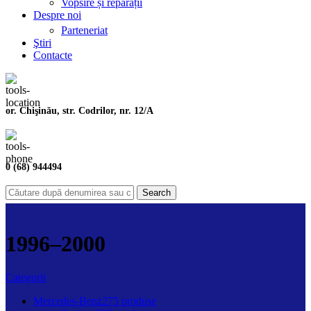
Vopsire și reparații
Despre noi
Parteneriat
Ştiri
Contacte
or. Chişinău, str. Codrilor, nr. 12/A
0 (68) 944494
Search
1996–2000
Categorii
Mercedes-Benz
275 produse