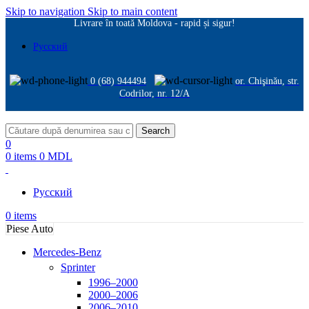
Skip to navigation
Skip to main content
Livrare în toată Moldova - rapid și sigur!
Русский
0 (68) 944494
or. Chişinău, str.
Codrilor, nr. 12/A
Search
0
0
items
0
MDL
Русский
0
items
Piese Auto
Mercedes-Benz
Sprinter
1996–2000
2000–2006
2006–2010