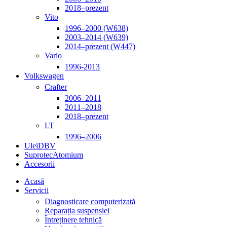
2018–prezent
Vito
1996–2000 (W638)
2003–2014 (W639)
2014–prezent (W447)
Vario
1996-2013
Volkswagen
Crafter
2006–2011
2011–2018
2018–prezent
LT
1996–2006
Ulei
DBV
Suprotec
Atomium
Accesorii
Acasă
Servicii
Diagnosticare computerizată
Reparația suspensiei
Întreținere tehnică