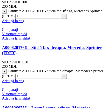
SKU:
791101001
200
MDL
Cantitate A0008201666 - Sticlă far, stânga, Mercedes Sprinter
(FREY)
Adaugă în coș
Comparați
Vizionare rapidă
Adaugă la wishlist
A0008201766 – Sticlă far, dreapta, Mercedes Sprinter
(FREY)
SKU:
791101101
200
MDL
Cantitate A0008201766 - Sticlă far, dreapta, Mercedes Sprinter
(FREY)
Adaugă în coș
Comparați
Vizionare rapidă
Adaugă la wishlist
A0008260756 – Lampă spate, stânga, Mercedes