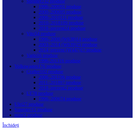
Sprinter
232 produse
1996–2000
91 produse
2000–2006
95 produse
2006–2010
111 produse
2010–2018
109 produse
2018–prezent
24 produse
Vito
54 produse
1996–2000 (W638)
14 produse
2003–2014 (W639)
25 produse
2014–prezent (W447)
17 produse
Vario
16 produse
1996-2013
16 produse
Volkswagen
176 produse
Crafter
102 produse
2006–2011
96 produse
2011–2018
97 produse
2018–prezent
2 produse
LT
78 produse
1996–2006
74 produse
Ulei
27 produse
Suprotec
12 produse
none
2 produse
Închideți