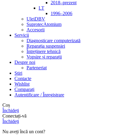
2018–prezent
LT
1996–2006
Ulei
DBV
Suprotec
Atomium
Accesorii
Servicii
Diagnosticare computerizată
Reparația suspensiei
Întreținere tehnică
Vopsire și reparații
Despre noi
Parteneriat
Ştiri
Contacte
Wishlist
Comparați
Autentificare / Înregistrare
Coș
Închideți
Conectați-vă
Închideți
Nu aveți încă un cont?