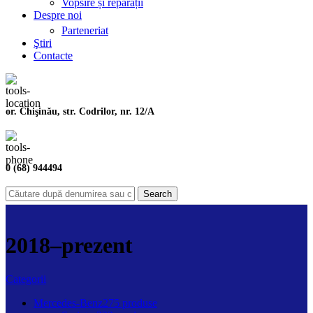
Vopsire și reparații
Despre noi
Parteneriat
Ştiri
Contacte
or. Chişinău, str. Codrilor, nr. 12/A
0 (68) 944494
Search
2018–prezent
Categorii
Mercedes-Benz
275 produse