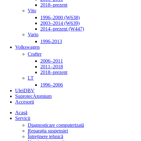
2018–prezent
Vito
1996–2000 (W638)
2003–2014 (W639)
2014–prezent (W447)
Vario
1996-2013
Volkswagen
Crafter
2006–2011
2011–2018
2018–prezent
LT
1996–2006
Ulei
DBV
Suprotec
Atomium
Accesorii
Acasă
Servicii
Diagnosticare computerizată
Reparația suspensiei
Întreținere tehnică