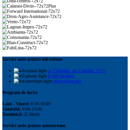
Service auto pentru microbuze
or. Chișinău, str. Codrilor, 12/A
0 (68) 944494
office@bus.md
Program de lucru
Luni - Vineri:
8:30-18:00
Sâmbătă
: 9:00-15:00
Duminică:
Zi liberă
Service auto pentru autoturisme