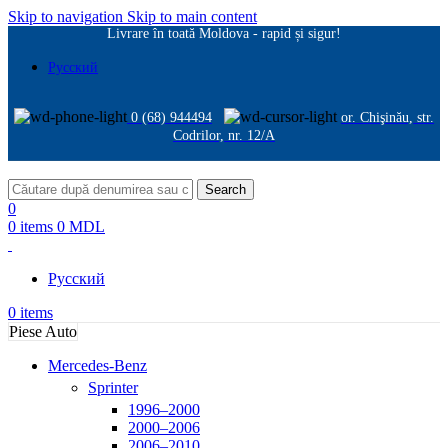
Skip to navigation
Skip to main content
Livrare în toată Moldova - rapid și sigur!
Русский
0 (68) 944494
or. Chişinău, str.
Codrilor, nr. 12/A
Search
0
0
items
0
MDL
Русский
0
items
Piese Auto
Mercedes-Benz
Sprinter
1996–2000
2000–2006
2006–2010