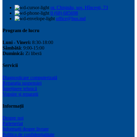
or. Chișinău, soș. Hîncești, 73
0 (68) 685698
office@bus.md
Program de lucru
Luni - Vineri:
8:30-18:00
Sâmbătă
: 9:00-15:00
Duminică:
Zi liberă
Servicii
Diagnosticare computerizată
Reparația suspensiei
Întreținere tehnică
Vopsire și reparații
Informații
Despre noi
Parteneriat
Informații despre livrare
Politica de confidențialitate