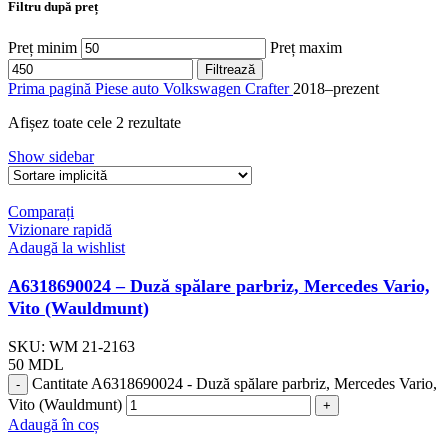
Filtru după preț
Preț minim
Preț maxim
Filtrează
Prima pagină
Piese auto
Volkswagen
Crafter
2018–prezent
Afișez toate cele 2 rezultate
Show sidebar
Comparați
Vizionare rapidă
Adaugă la wishlist
A6318690024 – Duză spălare parbriz, Mercedes Vario,
Vito (Wauldmunt)
SKU:
WM 21-2163
50
MDL
Cantitate A6318690024 - Duză spălare parbriz, Mercedes Vario,
Vito (Wauldmunt)
Adaugă în coș