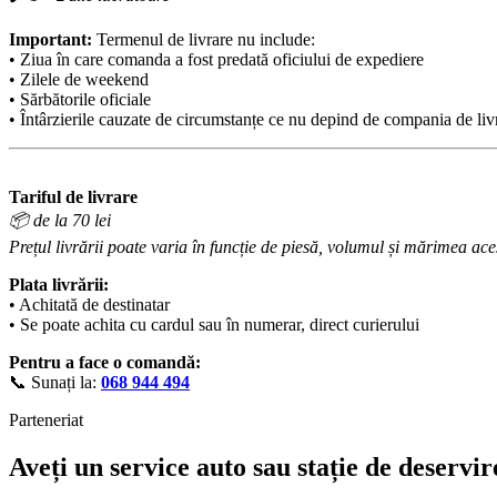
Important:
Termenul de livrare nu include:
• Ziua în care comanda a fost predată oficiului de expediere
• Zilele de weekend
• Sărbătorile oficiale
• Întârzierile cauzate de circumstanțe ce nu depind de compania de liv
Tariful de livrare
📦 de la 70 lei
Prețul livrării poate varia în funcție de piesă, volumul și mărimea aces
Plata livrării:
• Achitată de destinatar
• Se poate achita cu cardul sau în numerar, direct curierului
Pentru a face o comandă:
📞 Sunați la:
068 944 494
Parteneriat
Aveți un service auto sau stație de deservir