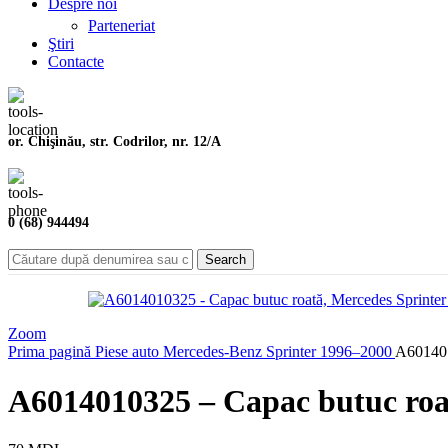
Despre noi
Parteneriat
Ştiri
Contacte
or. Chişinău, str. Codrilor, nr. 12/A
0 (68) 944494
Search
Zoom
Prima pagină
Piese auto
Mercedes-Benz
Sprinter
1996–2000
A601401
A6014010325 – Capac butuc roa