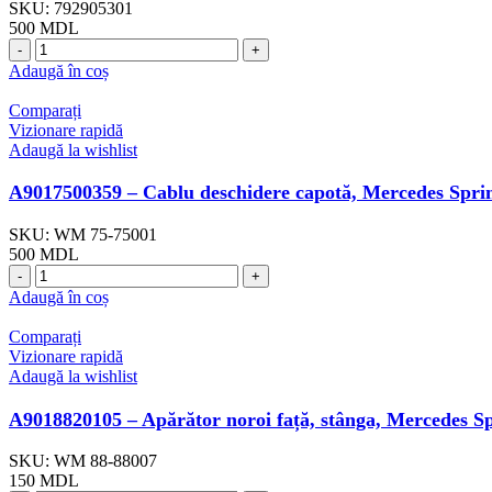
SKU:
792905301
500
MDL
Cantitate
A9017400135
Adaugă în coș
-
Broască
Comparați
ușă
Vizionare rapidă
spate,
Adaugă la wishlist
Mercedes
Sprinter
A9017500359 – Cablu deschidere capotă, Mercedes Spri
/
VW
SKU:
WM 75-75001
LT
500
MDL
(FREY)
Cantitate
A9017500359
Adaugă în coș
-
Cablu
Comparați
deschidere
Vizionare rapidă
capotă,
Adaugă la wishlist
Mercedes
Sprinter
A9018820105 – Apărător noroi față, stânga, Mercedes S
(Wauldmunt)
SKU:
WM 88-88007
150
MDL