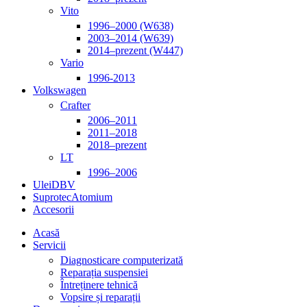
Vito
1996–2000 (W638)
2003–2014 (W639)
2014–prezent (W447)
Vario
1996-2013
Volkswagen
Crafter
2006–2011
2011–2018
2018–prezent
LT
1996–2006
Ulei
DBV
Suprotec
Atomium
Accesorii
Acasă
Servicii
Diagnosticare computerizată
Reparația suspensiei
Întreținere tehnică
Vopsire și reparații