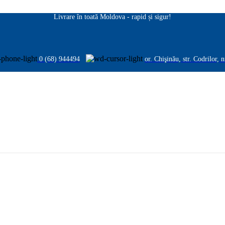
Livrare în toată Moldova - rapid și sigur!
0 (68) 944494
or. Chişinău, str. Codrilor, 