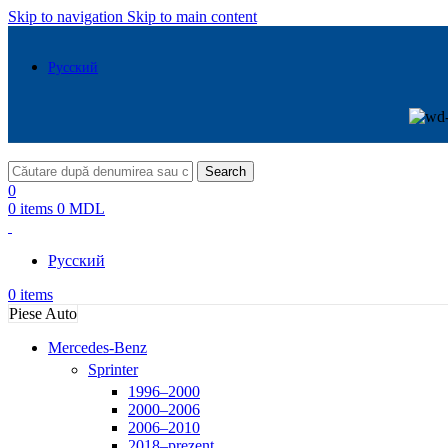
Skip to navigation
Skip to main content
Русский
Search
0
0
items
0
MDL
Русский
0
items
Piese Auto
Mercedes-Benz
Sprinter
1996–2000
2000–2006
2006–2010
2018–prezent