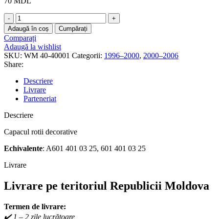
70
MDL
Cantitate
A6014010325
Adaugă în coș
Cumpărați
-
Comparați
Capac
Adaugă la wishlist
butuc
SKU:
WM 40-40001
Categorii:
1996–2000
,
2000–2006
roată,
Share:
Mercedes
Sprinter
Descriere
(Wauldmunt)
Livrare
Parteneriat
Descriere
Capacul rotii decorative
Echivalente
: A601 401 03 25, 601 401 03 25
Livrare
Livrare pe teritoriul Republicii Moldova
Termen de livrare:
✔️ 1 – 2 zile lucrătoare