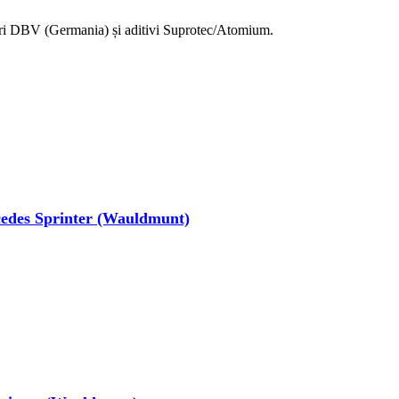
eiuri DBV (Germania) și aditivi Suprotec/Atomium.
cedes Sprinter (Wauldmunt)