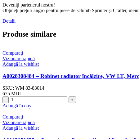
Deveniți partenerul nostru!
Obțineți prețuri angro pentru piese de schimb Sprinter și Crafter, ul
Detalii
Produse similare
Comparați
Vizionare rapidă
Adaugă la wishlist
A0028308484 – Robinet radiator încălzire, VW LT, Mer
SKU:
WM 83-83014
675
MDL
Cantitate
A0028308484
Adaugă în coș
-
Robinet
Comparați
radiator
Vizionare rapidă
încălzire,
Adaugă la wishlist
VW
LT,