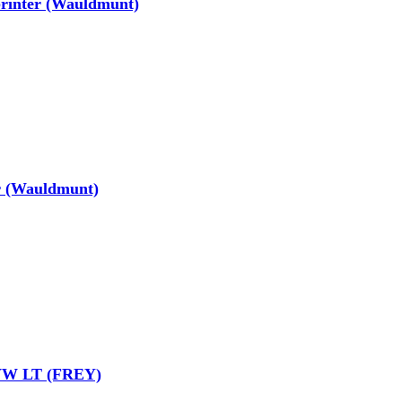
printer (Wauldmunt)
r (Wauldmunt)
/ VW LT (FREY)