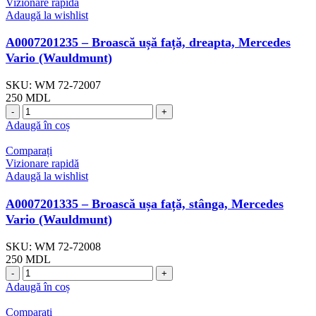
Vizionare rapidă
Adaugă la wishlist
A0007201235 – Broască ușă față, dreapta, Mercedes
Vario (Wauldmunt)
SKU:
WM 72-72007
250
MDL
Adaugă în coș
Comparați
Vizionare rapidă
Adaugă la wishlist
A0007201335 – Broască ușa față, stânga, Mercedes
Vario (Wauldmunt)
SKU:
WM 72-72008
250
MDL
Adaugă în coș
Comparați