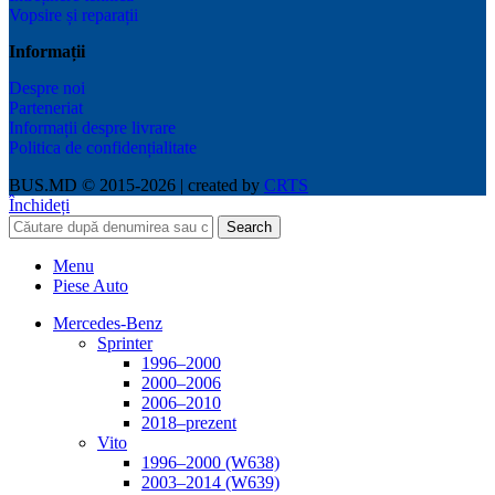
Vopsire și reparații
Informații
Despre noi
Parteneriat
Informații despre livrare
Politica de confidențialitate
BUS.MD © 2015-2026 | created by
CRTS
Închideți
Search
Menu
Piese Auto
Mercedes-Benz
Sprinter
1996–2000
2000–2006
2006–2010
2018–prezent
Vito
1996–2000 (W638)
2003–2014 (W639)