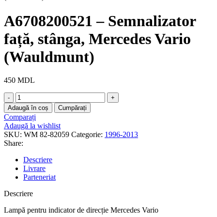
A6708200521 – Semnalizator
față, stânga, Mercedes Vario
(Wauldmunt)
450
MDL
Adaugă în coș
Cumpărați
Comparați
Adaugă la wishlist
SKU:
WM 82-82059
Categorie:
1996-2013
Share:
Descriere
Livrare
Parteneriat
Descriere
Lampă pentru indicator de direcție Mercedes Vario