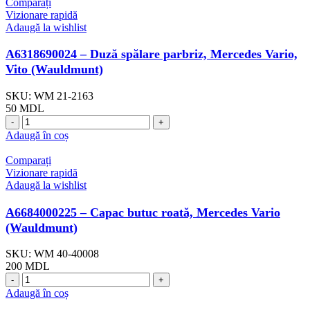
Comparați
Vizionare rapidă
Adaugă la wishlist
A6318690024 – Duză spălare parbriz, Mercedes Vario,
Vito (Wauldmunt)
SKU:
WM 21-2163
50
MDL
Adaugă în coș
Comparați
Vizionare rapidă
Adaugă la wishlist
A6684000225 – Capac butuc roată, Mercedes Vario
(Wauldmunt)
SKU:
WM 40-40008
200
MDL
Adaugă în coș