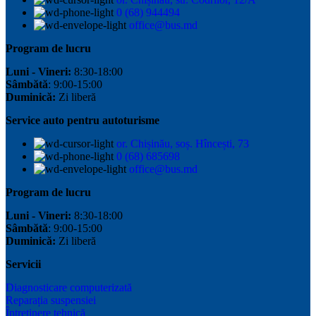
0 (68) 944494
office@bus.md
Program de lucru
Luni - Vineri:
8:30-18:00
Sâmbătă
: 9:00-15:00
Duminică:
Zi liberă
Service auto pentru autoturisme
or. Chișinău, soș. Hîncești, 73
0 (68) 685698
office@bus.md
Program de lucru
Luni - Vineri:
8:30-18:00
Sâmbătă
: 9:00-15:00
Duminică:
Zi liberă
Servicii
Diagnosticare computerizată
Reparația suspensiei
Întreținere tehnică