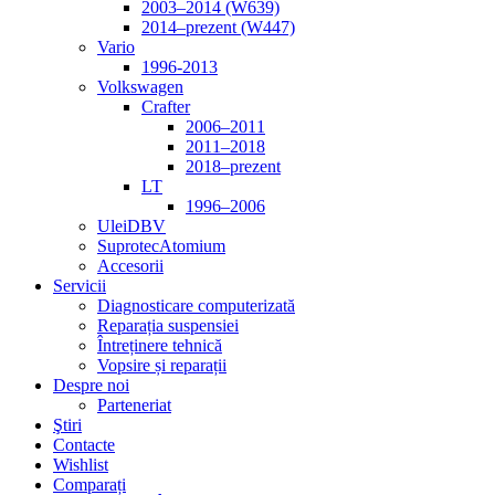
2003–2014 (W639)
2014–prezent (W447)
Vario
1996-2013
Volkswagen
Crafter
2006–2011
2011–2018
2018–prezent
LT
1996–2006
Ulei
DBV
Suprotec
Atomium
Accesorii
Servicii
Diagnosticare computerizată
Reparația suspensiei
Întreținere tehnică
Vopsire și reparații
Despre noi
Parteneriat
Ştiri
Contacte
Wishlist
Comparați