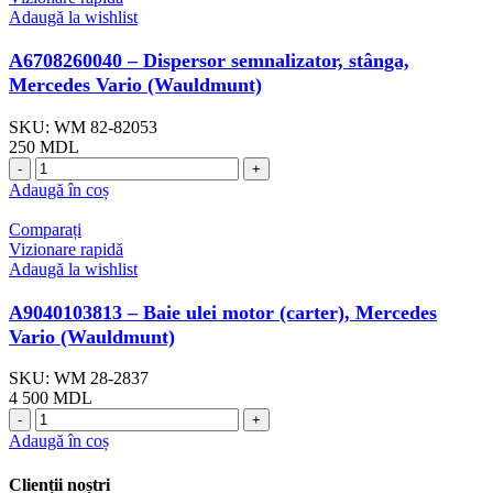
Adaugă la wishlist
A6708260040 – Dispersor semnalizator, stânga,
Mercedes Vario (Wauldmunt)
SKU:
WM 82-82053
250
MDL
Adaugă în coș
Comparați
Vizionare rapidă
Adaugă la wishlist
A9040103813 – Baie ulei motor (carter), Mercedes
Vario (Wauldmunt)
SKU:
WM 28-2837
4 500
MDL
Adaugă în coș
Clienții noștri