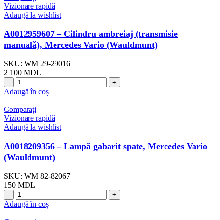
Vizionare rapidă
Adaugă la wishlist
A0012959607 – Cilindru ambreiaj (transmisie
manuală), Mercedes Vario (Wauldmunt)
SKU:
WM 29-29016
2 100
MDL
Adaugă în coș
Comparați
Vizionare rapidă
Adaugă la wishlist
A0018209356 – Lampă gabarit spate, Mercedes Vario
(Wauldmunt)
SKU:
WM 82-82067
150
MDL
Adaugă în coș