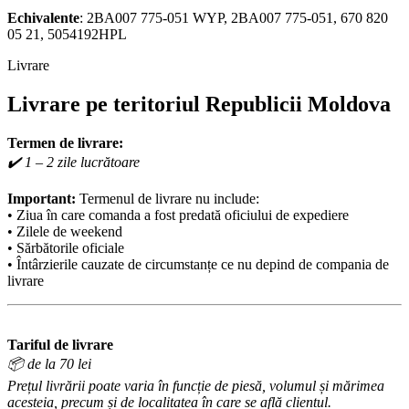
Echivalente
: 2BA007 775-051 WYP, 2BA007 775-051, 670 820
05 21, 5054192HPL
Livrare
Livrare pe teritoriul Republicii Moldova
Termen de livrare:
✔️ 1 – 2 zile lucrătoare
Important:
Termenul de livrare nu include:
• Ziua în care comanda a fost predată oficiului de expediere
• Zilele de weekend
• Sărbătorile oficiale
• Întârzierile cauzate de circumstanțe ce nu depind de compania de
livrare
Tariful de livrare
📦 de la 70 lei
Prețul livrării poate varia în funcție de piesă, volumul și mărimea
acesteia, precum și de localitatea în care se află clientul.