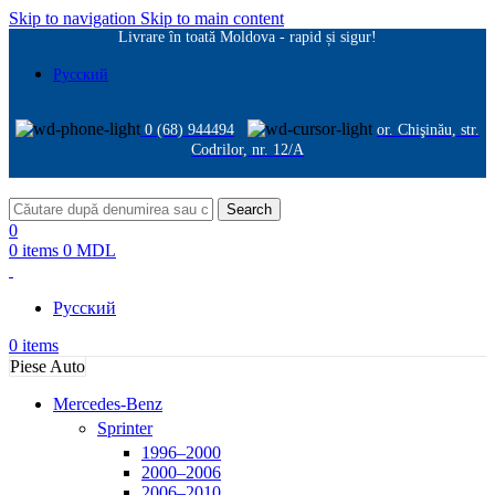
Skip to navigation
Skip to main content
Livrare în toată Moldova - rapid și sigur!
Русский
0 (68) 944494
or. Chişinău, str.
Codrilor, nr. 12/A
Search
0
0
items
0
MDL
Русский
0
items
Piese Auto
Mercedes-Benz
Sprinter
1996–2000
2000–2006
2006–2010