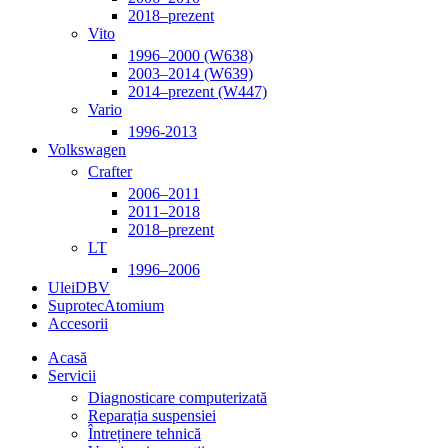
2018–prezent
Vito
1996–2000 (W638)
2003–2014 (W639)
2014–prezent (W447)
Vario
1996-2013
Volkswagen
Crafter
2006–2011
2011–2018
2018–prezent
LT
1996–2006
Ulei
DBV
Suprotec
Atomium
Accesorii
Acasă
Servicii
Diagnosticare computerizată
Reparația suspensiei
Întreținere tehnică