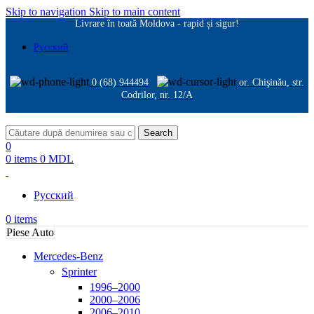
Skip to navigation
Skip to main content
Livrare în toată Moldova - rapid și sigur!
Русский
0 (68) 944494
or. Chişinău, str.
Codrilor, nr. 12/A
Search
0
0
items
0
MDL
Русский
0
items
Piese Auto
Mercedes-Benz
Sprinter
1996–2000
2000–2006
2006–2010