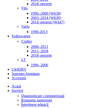
2018–prezent
Vito
1996–2000 (W638)
2003–2014 (W639)
2014–prezent (W447)
Vario
1996-2013
Volkswagen
Crafter
2006–2011
2011–2018
2018–prezent
LT
1996–2006
Ulei
DBV
Suprotec
Atomium
Accesorii
Acasă
Servicii
Diagnosticare computerizată
Reparația suspensiei
Întreținere tehnică