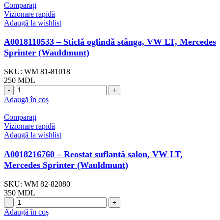
Comparați
Vizionare rapidă
Adaugă la wishlist
A0018110533 – Sticlă oglindă stânga, VW LT, Mercedes
Sprinter (Wauldmunt)
SKU:
WM 81-81018
250
MDL
Adaugă în coș
Comparați
Vizionare rapidă
Adaugă la wishlist
A0018216760 – Reostat suflantă salon, VW LT,
Mercedes Sprinter (Wauldmunt)
SKU:
WM 82-82080
350
MDL
Adaugă în coș