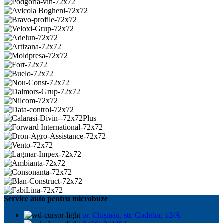
Service auto pentru microbuze
or. Chișinău, str. Codrilor, 12/A