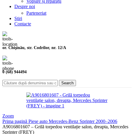
Vopsire și reparații
Despre noi
Parteneriat
Ştiri
Contacte
or. Chişinău, str. Codrilor, nr. 12/A
0 (68) 944494
Search
Zoom
Prima pagină
Piese auto
Mercedes-Benz
Sprinter
2000–2006
A9016801607 – Grilă torpedou ventilație salon, dreapta, Mercedes
Sprinter (FREY)