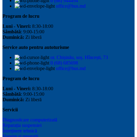
0 (68) 944494
office@bus.md
Program de lucru
Luni - Vineri:
8:30-18:00
Sâmbătă
: 9:00-15:00
Duminică:
Zi liberă
Service auto pentru autoturisme
or. Chișinău, soș. Hîncești, 73
0 (68) 685698
office@bus.md
Program de lucru
Luni - Vineri:
8:30-18:00
Sâmbătă
: 9:00-15:00
Duminică:
Zi liberă
Servicii
Diagnosticare computerizată
Reparația suspensiei
Întreținere tehnică
Vopsire și reparații