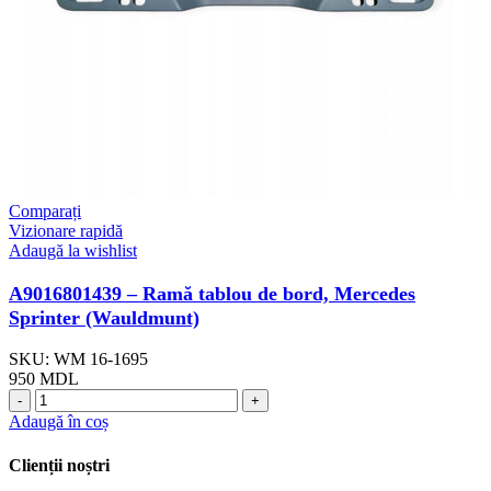
Comparați
Vizionare rapidă
Adaugă la wishlist
A9016801439 – Ramă tablou de bord, Mercedes
Sprinter (Wauldmunt)
SKU:
WM 16-1695
950
MDL
Adaugă în coș
Clienții noștri