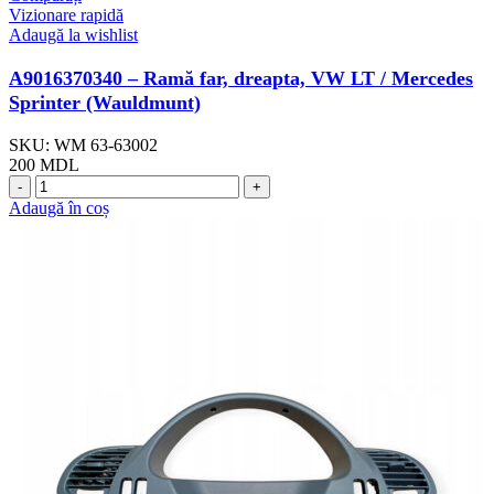
Vizionare rapidă
Adaugă la wishlist
A9016370340 – Ramă far, dreapta, VW LT / Mercedes
Sprinter (Wauldmunt)
SKU:
WM 63-63002
200
MDL
Adaugă în coș