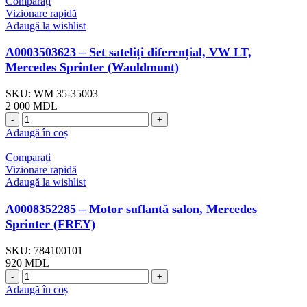
Comparați
Vizionare rapidă
Adaugă la wishlist
A0003503623 – Set sateliți diferențial, VW LT,
Mercedes Sprinter (Wauldmunt)
SKU:
WM 35-35003
2 000
MDL
Adaugă în coș
Comparați
Vizionare rapidă
Adaugă la wishlist
A0008352285 – Motor suflantă salon, Mercedes
Sprinter (FREY)
SKU:
784100101
920
MDL
Adaugă în coș