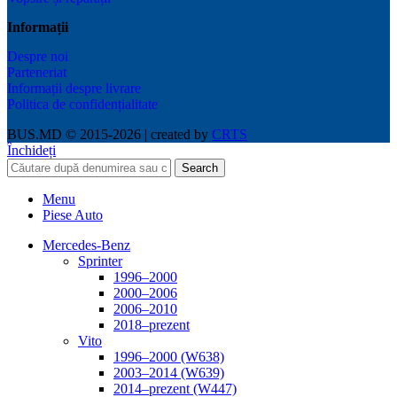
Informații
Despre noi
Parteneriat
Informații despre livrare
Politica de confidențialitate
BUS.MD © 2015-2026 | created by
CRTS
Închideți
Search
Menu
Piese Auto
Mercedes-Benz
Sprinter
1996–2000
2000–2006
2006–2010
2018–prezent
Vito
1996–2000 (W638)
2003–2014 (W639)
2014–prezent (W447)