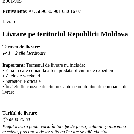
B901-905
Echivalente:
AUG89650, 901 680 16 07
Livrare
Livrare pe teritoriul Republicii Moldova
Termen de livrare:
✔️ 1 – 2 zile lucrătoare
Important:
Termenul de livrare nu include:
• Ziua în care comanda a fost predată oficiului de expediere
• Zilele de weekend
• Sărbătorile oficiale
• Întârzierile cauzate de circumstanțe ce nu depind de compania de
livrare
Tariful de livrare
📦 de la 70 lei
Prețul livrării poate varia în funcție de piesă, volumul și mărimea
acesteia, precum și de localitatea în care se află clientul.