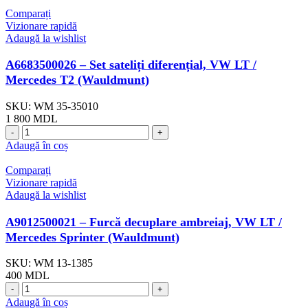
Comparați
Vizionare rapidă
Adaugă la wishlist
A6683500026 – Set sateliți diferențial, VW LT /
Mercedes T2 (Wauldmunt)
SKU:
WM 35-35010
1 800
MDL
Adaugă în coș
Comparați
Vizionare rapidă
Adaugă la wishlist
A9012500021 – Furcă decuplare ambreiaj, VW LT /
Mercedes Sprinter (Wauldmunt)
SKU:
WM 13-1385
400
MDL
Adaugă în coș