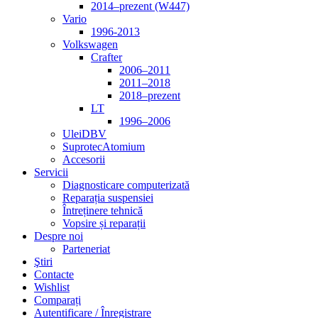
2014–prezent (W447)
Vario
1996-2013
Volkswagen
Crafter
2006–2011
2011–2018
2018–prezent
LT
1996–2006
Ulei
DBV
Suprotec
Atomium
Accesorii
Servicii
Diagnosticare computerizată
Reparația suspensiei
Întreținere tehnică
Vopsire și reparații
Despre noi
Parteneriat
Ştiri
Contacte
Wishlist
Comparați
Autentificare / Înregistrare