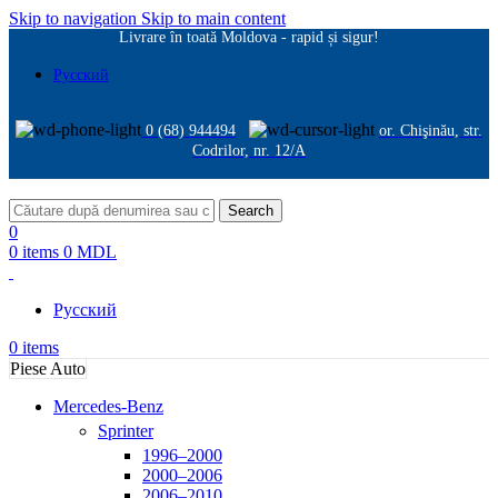
Skip to navigation
Skip to main content
Livrare în toată Moldova - rapid și sigur!
Русский
0 (68) 944494
or. Chişinău, str.
Codrilor, nr. 12/A
Search
0
0
items
0
MDL
Русский
0
items
Piese Auto
Mercedes-Benz
Sprinter
1996–2000
2000–2006
2006–2010