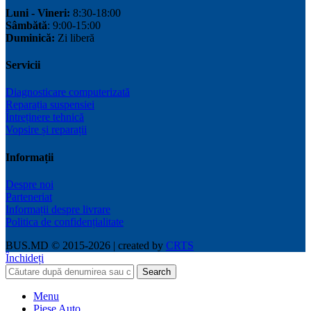
Luni - Vineri:
8:30-18:00
Sâmbătă
: 9:00-15:00
Duminică:
Zi liberă
Servicii
Diagnosticare computerizată
Reparația suspensiei
Întreținere tehnică
Vopsire și reparații
Informații
Despre noi
Parteneriat
Informații despre livrare
Politica de confidențialitate
BUS.MD © 2015-2026 | created by
CRTS
Închideți
Search
Menu
Piese Auto