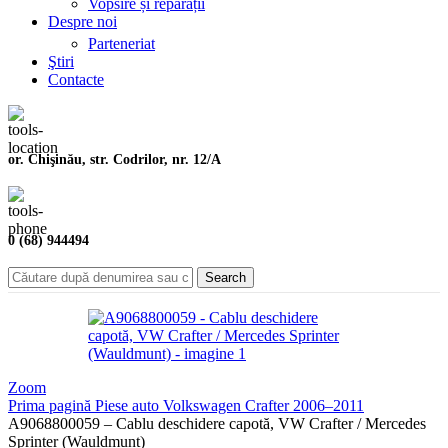
Vopsire și reparații
Despre noi
Parteneriat
Ştiri
Contacte
or. Chişinău, str. Codrilor, nr. 12/A
0 (68) 944494
Search
Zoom
Prima pagină
Piese auto
Volkswagen
Crafter
2006–2011
A9068800059 – Cablu deschidere capotă, VW Crafter / Mercedes
Sprinter (Wauldmunt)