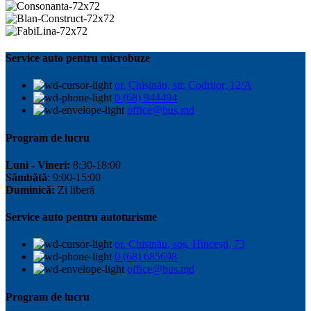
Service auto pentru microbuze
or. Chișinău, str. Codrilor, 12/A
0 (68) 944494
office@bus.md
Program de lucru
Luni - Vineri:
8:30-18:00
Sâmbătă
: 9:00-15:00
Duminică:
Zi liberă
Service auto pentru autoturisme
or. Chișinău, soș. Hîncești, 73
0 (68) 685698
office@bus.md
Program de lucru