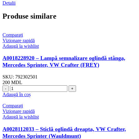
Detalii
Produse similare
Comparați
Vizionare rapidă
Adaugă la wishlist
A0018228920 – Lampă semnalizare oglindă stânga,
Mercedes Sprinter, VW Crafter (FREY)
SKU:
792302501
200
MDL
Cantitate
A0018228920
Adaugă în coș
-
Lampă
Comparați
semnalizare
Vizionare rapidă
oglindă
Adaugă la wishlist
stânga,
Mercedes
A0028112033 – Sticlă oglindă dreapta, VW Crafter,
Sprinter,
Mercedes Sprinter (Wauldmunt)
VW