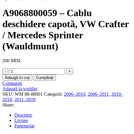
A9068800059 – Cablu
deschidere capotă, VW Crafter
/ Mercedes Sprinter
(Wauldmunt)
200
MDL
Cantitate
A9068800059
Adaugă în coș
Cumpărați
-
Comparați
Cablu
Adaugă la wishlist
deschidere
SKU:
WM 88-88001
Categorii:
2006–2010
,
2006–2011
,
2010–
capotă,
2018
,
2011–2018
VW
Share:
Crafter
/
Descriere
Mercedes
Livrare
Sprinter
Parteneriat
(Wauldmunt)