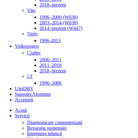
2018–prezent
Vito
1996–2000 (W638)
2003–2014 (W639)
2014–prezent (W447)
Vario
1996-2013
Volkswagen
Crafter
2006–2011
2011–2018
2018–prezent
LT
1996–2006
Ulei
DBV
Suprotec
Atomium
Accesorii
Acasă
Servicii
Diagnosticare computerizată
Reparația suspensiei
Întreținere tehnică