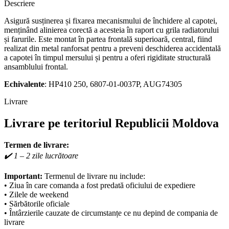
Descriere
Asigură susținerea și fixarea mecanismului de închidere al capotei,
menținând alinierea corectă a acesteia în raport cu grila radiatorului
și farurile. Este montat în partea frontală superioară, central, fiind
realizat din metal ranforsat pentru a preveni deschiderea accidentală
a capotei în timpul mersului și pentru a oferi rigiditate structurală
ansamblului frontal.
Echivalente
: HP410 250, 6807-01-0037P, AUG74305
Livrare
Livrare pe teritoriul Republicii Moldova
Termen de livrare:
✔️ 1 – 2 zile lucrătoare
Important:
Termenul de livrare nu include:
• Ziua în care comanda a fost predată oficiului de expediere
• Zilele de weekend
• Sărbătorile oficiale
• Întârzierile cauzate de circumstanțe ce nu depind de compania de
livrare