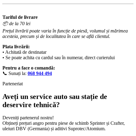
Tariful de livrare
📦 de la 70 lei
Prețul livrării poate varia în funcție de piesă, volumul și mărimea
acesteia, precum și de localitatea în care se află clientul.
Plata livrării:
• Achitată de destinatar
• Se poate achita cu cardul sau în numerar, direct curierului
Pentru a face o comandă:
📞 Sunați la:
068 944 494
Parteneriat
Aveți un service auto sau stație de
deservire tehnică?
Deveniți partenerul nostru!
Obțineți prețuri angro pentru piese de schimb Sprinter și Crafter,
uleiuri DBV (Germania) și aditivi Suprotec/Atomium.