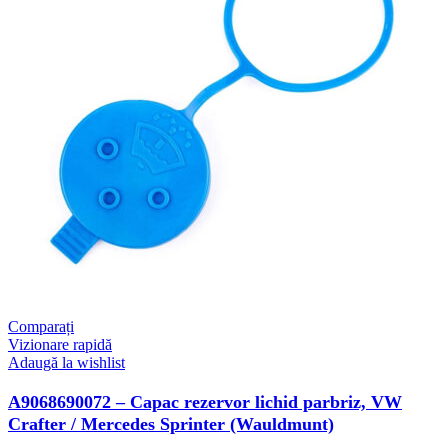
VW
Crafter
/
Mercedes
Sprinter
(Wauldmunt)
Comparați
Vizionare rapidă
Adaugă la wishlist
A9068690072 – Capac rezervor lichid parbriz, VW
Crafter / Mercedes Sprinter (Wauldmunt)