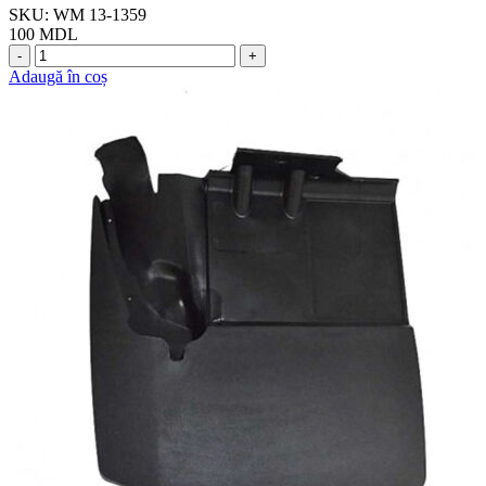
SKU:
WM 13-1359
100
MDL
Cantitate
A9068690072
Adaugă în coș
-
Capac
rezervor
lichid
parbriz,
VW
Crafter
/
Mercedes
Sprinter
(Wauldmunt)