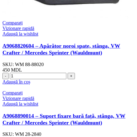
Comparați
Vizionare rapidă
Adaugă la wishlist
A9068820604 – Apărător noroi spate, stânga, VW
Crafter / Mercedes Sprinter (Wauldmunt)
SKU:
WM 88-88020
450
MDL
Cantitate
A9068820604
Adaugă în coș
-
Apărător
Comparați
noroi
Vizionare rapidă
spate,
Adaugă la wishlist
stânga,
VW
A9068890014 – Suport fixare bară față, stânga, VW
Crafter
Crafter / Mercedes Sprinter (Wauldmunt)
/
Mercedes
SKU:
WM 28-2840
Sprinter