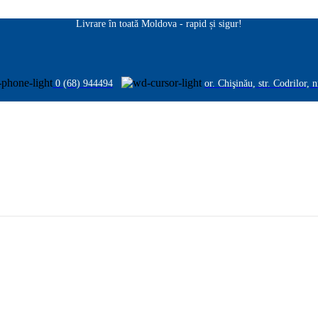
Livrare în toată Moldova - rapid și sigur!
0 (68) 944494
or. Chişinău, str. Codrilor, 