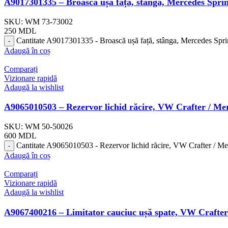
A9017301335 – Broască ușă față, stânga, Mercedes Spr
SKU:
WM 73-73002
250
MDL
Cantitate A9017301335 - Broască ușă față, stânga, Mercedes Spr
Adaugă în coș
Comparați
Vizionare rapidă
Adaugă la wishlist
A9065010503 – Rezervor lichid răcire, VW Crafter / Me
SKU:
WM 50-50026
600
MDL
Cantitate A9065010503 - Rezervor lichid răcire, VW Crafter / M
Adaugă în coș
Comparați
Vizionare rapidă
Adaugă la wishlist
A9067400216 – Limitator cauciuc ușă spate, VW Crafte