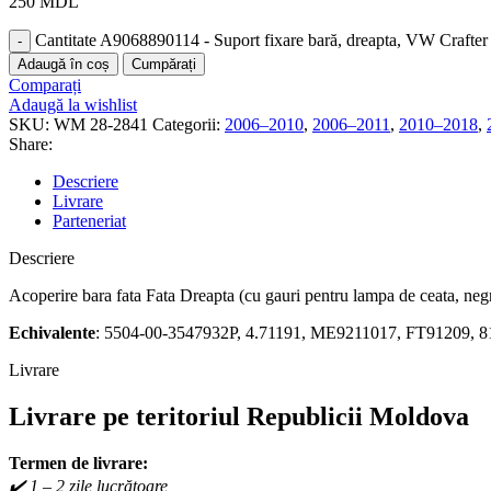
250
MDL
Cantitate A9068890114 - Suport fixare bară, dreapta, VW Crafter
Adaugă în coș
Cumpărați
Comparați
Adaugă la wishlist
SKU:
WM 28-2841
Categorii:
2006–2010
,
2006–2011
,
2010–2018
,
Share:
Descriere
Livrare
Parteneriat
Descriere
Acoperire bara fata Fata Dreapta (cu gauri pentru lampa de ceata, neg
Echivalente
: 5504-00-3547932P, 4.71191, ME9211017, FT91209, 
Livrare
Livrare pe teritoriul Republicii Moldova
Termen de livrare:
✔️ 1 – 2 zile lucrătoare