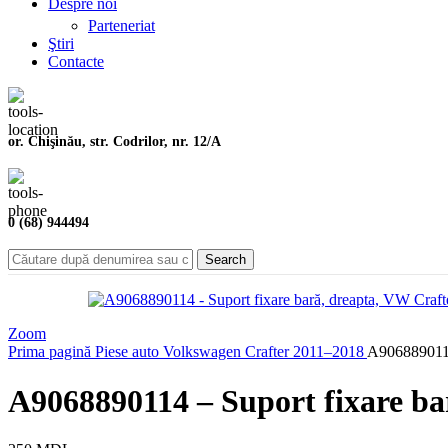
Despre noi
Parteneriat
Ştiri
Contacte
or. Chişinău, str. Codrilor, nr. 12/A
0 (68) 944494
Search
Zoom
Prima pagină
Piese auto
Volkswagen
Crafter
2011–2018
A9068890114 
A9068890114 – Suport fixare ba