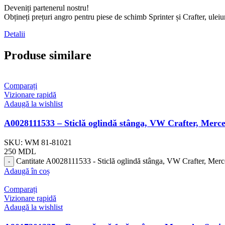
Deveniți partenerul nostru!
Obțineți prețuri angro pentru piese de schimb Sprinter și Crafter, ul
Detalii
Produse similare
Comparați
Vizionare rapidă
Adaugă la wishlist
A0028111533 – Sticlă oglindă stânga, VW Crafter, Merc
SKU:
WM 81-81021
250
MDL
Cantitate A0028111533 - Sticlă oglindă stânga, VW Crafter, Mer
Adaugă în coș
Comparați
Vizionare rapidă
Adaugă la wishlist