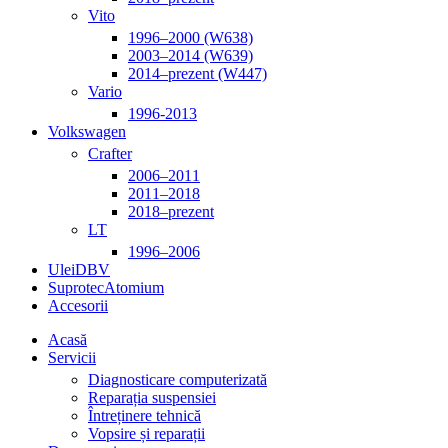
Vito
1996–2000 (W638)
2003–2014 (W639)
2014–prezent (W447)
Vario
1996-2013
Volkswagen
Crafter
2006–2011
2011–2018
2018–prezent
LT
1996–2006
Ulei
DBV
Suprotec
Atomium
Accesorii
Acasă
Servicii
Diagnosticare computerizată
Reparația suspensiei
Întreținere tehnică
Vopsire și reparații