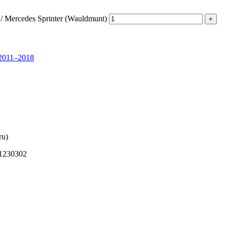
 / Mercedes Sprinter (Wauldmunt)
2011–2018
ru)
81230302