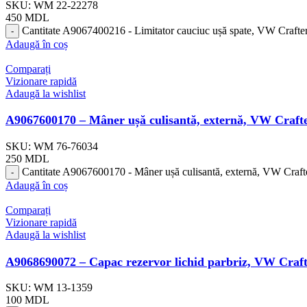
SKU:
WM 22-22278
450
MDL
Cantitate A9067400216 - Limitator cauciuc ușă spate, VW Crafte
Adaugă în coș
Comparați
Vizionare rapidă
Adaugă la wishlist
A9067600170 – Mâner ușă culisantă, externă, VW Craft
SKU:
WM 76-76034
250
MDL
Cantitate A9067600170 - Mâner ușă culisantă, externă, VW Craft
Adaugă în coș
Comparați
Vizionare rapidă
Adaugă la wishlist
A9068690072 – Capac rezervor lichid parbriz, VW Craf
SKU:
WM 13-1359
100
MDL