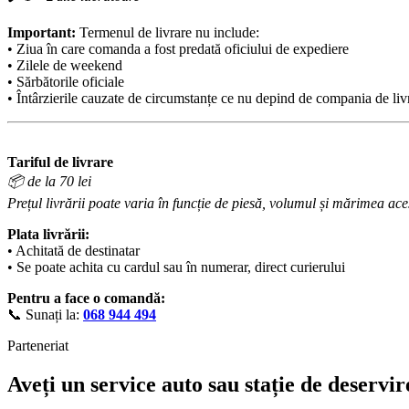
Important:
Termenul de livrare nu include:
• Ziua în care comanda a fost predată oficiului de expediere
• Zilele de weekend
• Sărbătorile oficiale
• Întârzierile cauzate de circumstanțe ce nu depind de compania de liv
Tariful de livrare
📦 de la 70 lei
Prețul livrării poate varia în funcție de piesă, volumul și mărimea aces
Plata livrării:
• Achitată de destinatar
• Se poate achita cu cardul sau în numerar, direct curierului
Pentru a face o comandă:
📞 Sunați la:
068 944 494
Parteneriat
Aveți un service auto sau stație de deservir