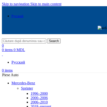
Skip to navigation
Skip to main content
Русский
Search
0
0
items
0
MDL
Русский
0
items
Piese Auto
Mercedes-Benz
Sprinter
1996–2000
2000–2006
2006–2010
2018–prezent