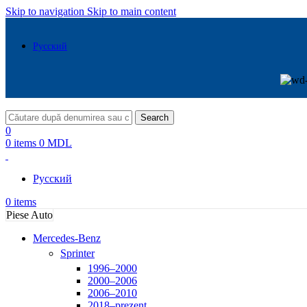
Skip to navigation
Skip to main content
Русский
Search
0
0
items
0
MDL
Русский
0
items
Piese Auto
Mercedes-Benz
Sprinter
1996–2000
2000–2006
2006–2010
2018–prezent