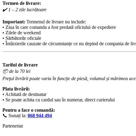
Termen de livrare:
✔️ 1 – 2 zile lucrătoare
Important:
Termenul de livrare nu include:
• Ziua în care comanda a fost predată oficiului de expediere
• Zilele de weekend
• Sărbătorile oficiale
• Întârzierile cauzate de circumstanțe ce nu depind de compania de liv
Tariful de livrare
📦 de la 70 lei
Prețul livrării poate varia în funcție de piesă, volumul și mărimea aces
Plata livrării:
• Achitată de destinatar
• Se poate achita cu cardul sau în numerar, direct curierului
Pentru a face o comandă:
📞 Sunați la:
068 944 494
Parteneriat