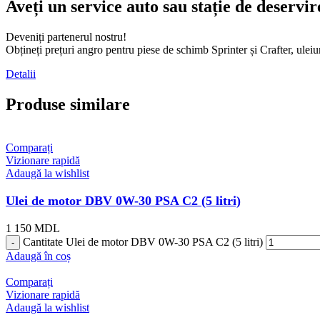
Aveți un service auto sau stație de deservir
Deveniți partenerul nostru!
Obțineți prețuri angro pentru piese de schimb Sprinter și Crafter, ul
Detalii
Produse similare
Comparați
Vizionare rapidă
Adaugă la wishlist
Ulei de motor DBV 0W-30 PSA C2 (5 litri)
1 150
MDL
Cantitate Ulei de motor DBV 0W-30 PSA C2 (5 litri)
Adaugă în coș
Comparați
Vizionare rapidă
Adaugă la wishlist