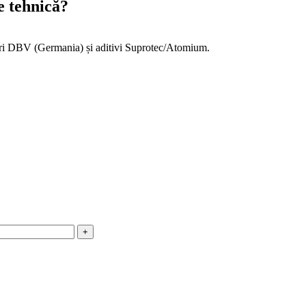
e tehnică?
eiuri DBV (Germania) și aditivi Suprotec/Atomium.