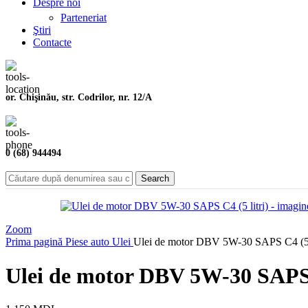
Despre noi
Parteneriat
Ştiri
Contacte
or. Chişinău, str. Codrilor, nr. 12/A
0 (68) 944494
Search
Zoom
Prima pagină
Piese auto
Ulei
Ulei de motor DBV 5W-30 SAPS C4 (5 l
Ulei de motor DBV 5W-30 SAPS C