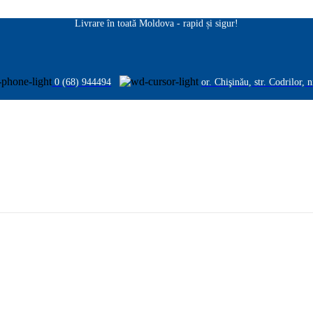
Livrare în toată Moldova - rapid și sigur!
0 (68) 944494
or. Chişinău, str. Codrilor, 