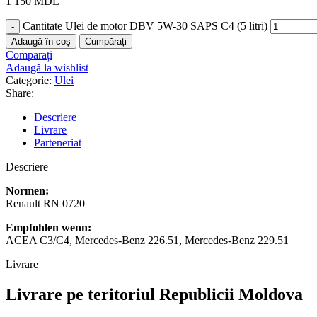
1 150
MDL
Cantitate Ulei de motor DBV 5W-30 SAPS C4 (5 litri)
Adaugă în coș
Cumpărați
Comparați
Adaugă la wishlist
Categorie:
Ulei
Share:
Descriere
Livrare
Parteneriat
Descriere
Normen:
Renault RN 0720
Empfohlen wenn:
ACEA C3/C4, Mercedes-Benz 226.51, Mercedes-Benz 229.51
Livrare
Livrare pe teritoriul Republicii Moldova